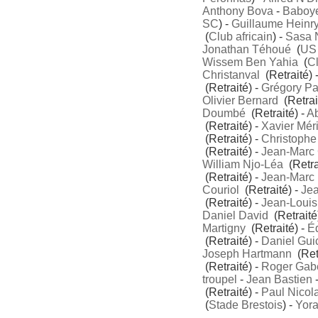
Anthony Bova
-
Baboye
SC
) -
Guillaume Heinr
(
Club africain
) -
Sasa N
Jonathan Téhoué
(
US
Wissem Ben Yahia
(
Cl
Christanval
(Retraité) 
(Retraité) -
Grégory Pa
Olivier Bernard
(Retrai
Doumbé
(Retraité) -
A
(Retraité) -
Xavier Mér
(Retraité) -
Christophe
(Retraité) -
Jean-Marc 
William Njo-Léa
(Retra
(Retraité) -
Jean-Marc 
Couriol
(Retraité) -
Jea
(Retraité) -
Jean-Louis
Daniel David
(Retraité
Martigny
(Retraité) -
É
(Retraité) -
Daniel Gui
Joseph Hartmann
(Retr
(Retraité) -
Roger Gab
troupel
-
Jean Bastien
(Retraité) -
Paul Nicol
(
Stade Brestois
) -
Yor