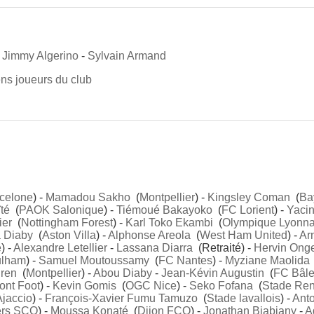
-
Jimmy Algerino
-
Sylvain Armand
iens joueurs du club
celone
) -
Mamadou Sakho
(
Montpellier
) -
Kingsley Coman
(
Ba
té
(
PAOK Salonique
) -
Tiémoué Bakayoko
(
FC Lorient
) -
Yacin
ier
(
Nottingham Forest
) -
Karl Toko Ekambi
(
Olympique Lyonna
 Diaby
(
Aston Villa
) -
Alphonse Areola
(
West Ham United
) -
Ar
e
) -
Alexandre Letellier
-
Lassana Diarra
(Retraité) -
Hervin Ong
ulham
) -
Samuel Moutoussamy
(
FC Nantes
) -
Myziane Maolida
dren
(
Montpellier
) -
Abou Diaby
-
Jean-Kévin Augustin
(
FC Bâl
ont Foot
) -
Kevin Gomis
(
OGC Nice
) -
Seko Fofana
(
Stade Ren
jaccio
) -
François-Xavier Fumu Tamuzo
(
Stade lavallois
) -
Ant
rs SCO
) -
Moussa Konaté
(
Dijon FCO
) -
Jonathan Biabiany
-
A