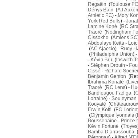
Regattin
(
Toulouse F
Dénys Bain
(
AJ Auxer
Athletic FC
) -
Mory Ko
York Red Bulls
) -
Jona
Lamine Koné
(
RC Str
Traoré
(
Nottingham Fo
Cissokho
(
Amiens SC
Abdoulaye Keita
-
Loï
(
AC Ajaccio
) -
Rudy H
(
Philadelphia Union
) 
-
Kévin Bru
(
Ipswich 
-
Stéphen Drouin
-
Fou
Cissé
-
Richard Socrie
Benjamin Genton
(Retr
Ibrahima Konaté
(
Live
Traoré
(
RC Lens
) -
Hug
Bandiougou Fadiga
(
O
Lorraine
) -
Souleyman
Kouyaté
(
Châteaurou
Erwin Koffi
(
FC Lorien
(
Olympique lyonnais (
Boussebaine
-
Prince-
Kévin Fortuné
(
Troyes
Bamba Diarrassouba
Péronnas
) -
Alfred N'D