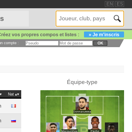
EN
ES
es
réez vos propres compos et listes :
» Je m'inscris
 un compte :
OK
Équipe-type
Nat
m
m