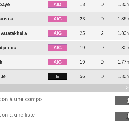
AID
baye
18
D
1.80
AIG
arcola
23
D
1.86
AIG
varatskhelia
25
2
1.83
AIG
djantou
19
D
1.80
AIG
ki
19
D
1.77
E
que
56
D
1.80
2
ction à une compo
ion à une liste