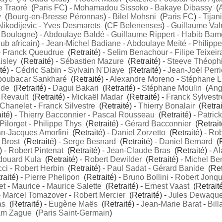
 Traoré
(
Paris FC
) -
Mohamadou Sissoko
-
Bakaye Dibassy
(
y
(
Bourg-en-Bresse Péronnas
) -
Bilel Mohsni
(
Paris FC
) -
Tijan
ikodijevic
-
Yves Desmarets
(
CF Belenenses
) -
Guillaume Va
 Boulogne
) -
Abdoulaye Baldé
-
Guillaume Rippert
-
Habib Bam
ub africain
) -
Jean-Michel Badiane
-
Abdoulaye Meïté
-
Philippe
-
Franck Queudrue
(Retraité) -
Selim Benachour
-
Filipe Teixeir
isley
(Retraité) -
Sébastien Mazure
(Retraité) -
Steeve Théophi
té) -
Cédric Sabin
-
Sylvain N'Diaye
(Retraité) -
Jean-Joël Perri
boubacar Sankharé
(Retraité) -
Alexandre Moreno
-
Stéphane L
ide
(Retraité) -
Dagui Bakari
(Retraité) -
Stéphane Moulin
(
Ang
 Revault
(Retraité) -
Mickaël Madar
(Retraité) -
Franck Sylvestr
Chanelet
-
Franck Silvestre
(Retraité) -
Thierry Bonalair
(Retrai
ité) -
Thierry Bacconnier
-
Pascal Rousseau
(Retraité) -
Patrick
Pilorget
-
Philippe Thys
(Retraité) -
Gérard Bacconnier
(Retrait
n-Jacques Amorfini
(Retraité) -
Daniel Zorzetto
(Retraité) -
Rob
 Brost
(Retraité) -
Serge Besnard
(Retraité) -
Daniel Bernard
(R
) -
Robert Pintenat
(Retraité) -
Jean-Claude Bras
(Retraité) -
Al
douard Kula
(Retraité) -
Robert Dewilder
(Retraité) -
Michel Ber
cci
-
Robert Herbin
(Retraité) -
Paul Sadat
-
Gérard Banide
(Retr
aité) -
Pierre Phelipon
(Retraité) -
Bruno Bollini
-
Robert Jonqu
et
-
Maurice
-
Maurice Salette
(Retraité) -
Ernest Vaast
(Retraité
-
Marcel Tomazover
-
Robert Mercier
(Retraité) -
Jules Dewaqu
as
(Retraité) -
Eugène Maës
(Retraité) -
Jean-Marie Barat
-
Bill
am Zague
(
Paris Saint-Germain
)