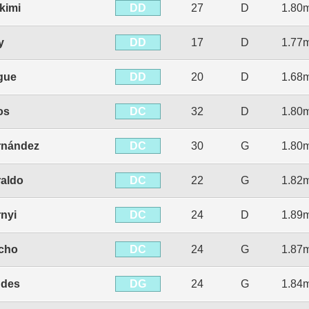
DD
kimi
27
D
1.80
DD
y
17
D
1.77
DD
gue
20
D
1.68
DC
os
32
D
1.80
DC
rnández
30
G
1.80
DC
aldo
22
G
1.82
DC
rnyi
24
D
1.89
DC
acho
24
G
1.87
DG
des
24
G
1.84