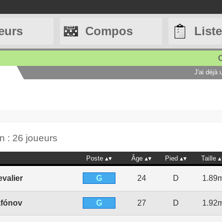
eurs
Compos
List
C
J'ai déjà
n : 26 joueurs
Poste
Âge
Pied
Taille
G
valier
24
D
1.89
G
afónov
27
D
1.92