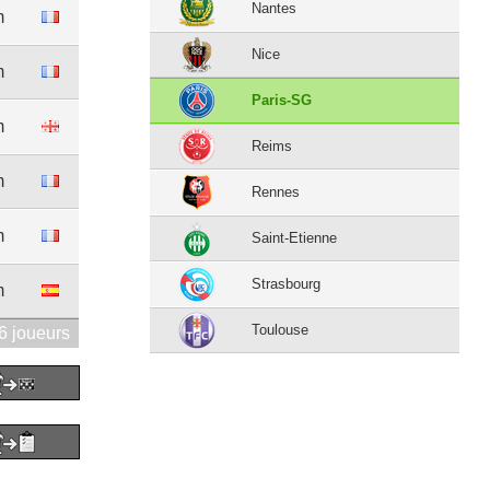
Nantes
m
Nice
m
Paris-SG
m
Reims
m
Rennes
m
Saint-Etienne
Strasbourg
m
Toulouse
6 joueurs