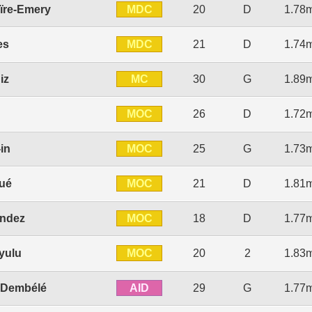
MDC
ïre-Emery
20
D
1.78
MDC
es
21
D
1.74
MC
iz
30
G
1.89
MOC
26
D
1.72
MOC
in
25
G
1.73
MOC
ué
21
D
1.81
MOC
ández
18
D
1.77
MOC
yulu
20
2
1.83
AID
Dembélé
29
G
1.77