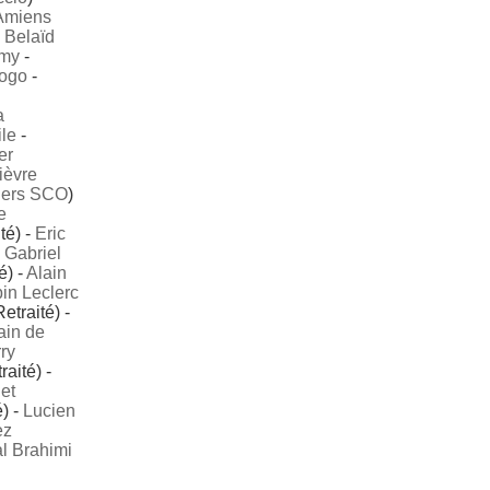
Amiens
i Belaïd
lmy
-
ogo
-
a
le
-
er
ièvre
ers SCO
)
e
té) -
Eric
 Gabriel
é) -
Alain
in Leclerc
etraité) -
ain de
ry
aité) -
et
) -
Lucien
ez
al Brahimi