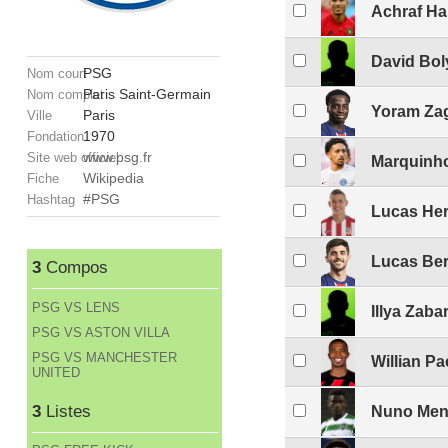
Achraf Ha
David Bol
PSG
Nom court
Paris Saint-Germain
Nom complet
Yoram Za
Paris
Ville
1970
Fondation
www.psg.fr
Site web officiel
Marquinh
Wikipedia
Fiche
#PSG
Hashtag
Lucas He
Lucas Ber
3
Compos
PSG VS LENS
Illya Zaba
PSG VS ASTON VILLA
PSG VS MANCHESTER
Willian P
UNITED
3
Listes
Nuno Men