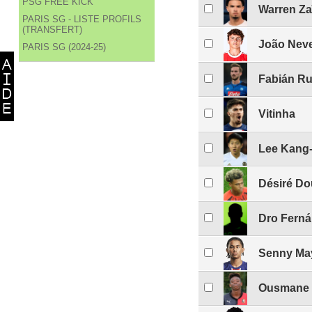
PSG FREE KICK
Warren Za
PARIS SG - LISTE PROFILS
(TRANSFERT)
João Nev
PARIS SG (2024-25)
Fabián Ru
Vitinha
Lee Kang-
Désiré Do
Dro Fern
Senny Ma
Ousmane 