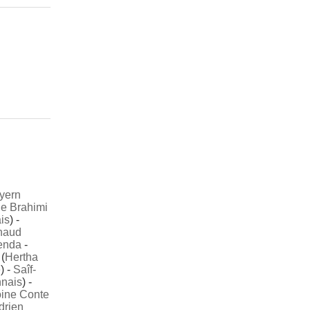
yern
e Brahimi
is
) -
naud
enda
-
(
Hertha
e
) -
Saîf-
nais
) -
oine Conte
drien