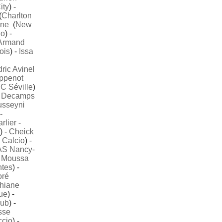
ity
) -
(
Charlton
ène
(
New
no
) -
Armand
ois
) -
Issa
ric Avinel
ppenot
C Séville
)
 Decamps
usseyni
 -
rlier
-
) -
Cheick
 Calcio
) -
AS Nancy-
-
Moussa
tes
) -
oré
hiane
ue
) -
lub
) -
sse
ccio
) -