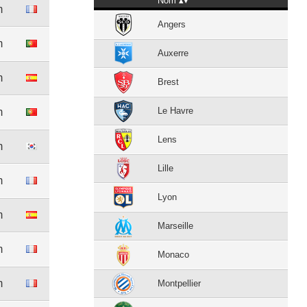
Nom
m
Angers
m
Auxerre
m
Brest
Le Havre
m
Lens
m
Lille
m
Lyon
m
Marseille
m
Monaco
m
Montpellier