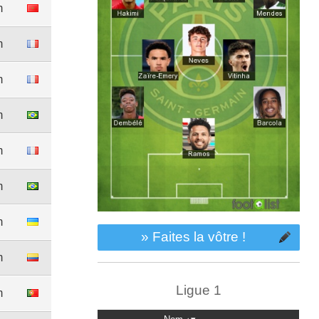
m
m
m
m
m
m
m
» Faites la vôtre !
m
Ligue 1
m