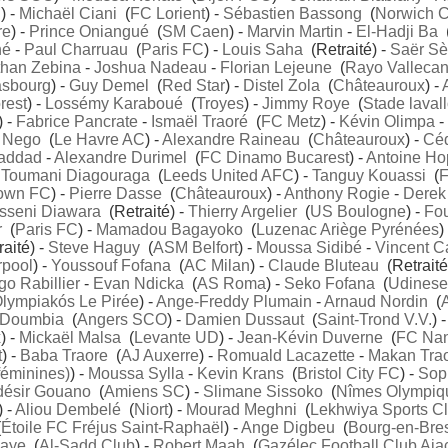
C
) -
Michaël Ciani
(
FC Lorient
) -
Sébastien Bassong
(
Norwich C
re
) -
Prince Oniangué
(
SM Caen
) -
Marvin Martin
-
El-Hadji Ba
né
-
Paul Charruau
(
Paris FC
) -
Louis Saha
(Retraité) -
Saër S
than Zebina
-
Joshua Nadeau
-
Florian Lejeune
(
Rayo Valleca
asbourg
) -
Guy Demel
(
Red Star
) -
Distel Zola
(
Châteauroux
) -
rest
) -
Lossémy Karaboué
(
Troyes
) -
Jimmy Roye
(
Stade lavall
) -
Fabrice Pancrate
-
Ismaël Traoré
(
FC Metz
) -
Kévin Olimpa
-
c Nego
(
Le Havre AC
) -
Alexandre Raineau
(
Châteauroux
) -
Céd
addad
-
Alexandre Durimel
(
FC Dinamo Bucarest
) -
Antoine Ho
-
Toumani Diagouraga
(
Leeds United AFC
) -
Tanguy Kouassi
(
F
Town FC
) -
Pierre Dasse
(
Châteauroux
) -
Anthony Rogie
-
Derek
sseni Diawara
(Retraité) -
Thierry Argelier
(
US Boulogne
) -
Fo
r
(
Paris FC
) -
Mamadou Bagayoko
(
Luzenac Ariège Pyrénées
)
aité) -
Steve Haguy
(
ASM Belfort
) -
Moussa Sidibé
-
Vincent Ca
rpool
) -
Youssouf Fofana
(
AC Milan
) -
Claude Bluteau
(Retraité
o Rabillier
-
Evan Ndicka
(
AS Roma
) -
Seko Fofana
(
Udinese
lympiakós Le Pirée
) -
Ange-Freddy Plumain
-
Arnaud Nordin
(
 Doumbia
(
Angers SCO
) -
Damien Dussaut
(
Saint-Trond V.V.
) 
x
) -
Mickaël Malsa
(
Levante UD
) -
Jean-Kévin Duverne
(
FC Nan
t
) -
Baba Traore
(
AJ Auxerre
) -
Romuald Lacazette
-
Makan Tra
féminines)
) -
Moussa Sylla
-
Kevin Krans
(
Bristol City FC
) -
Sop
désir Gouano
(
Amiens SC
) -
Slimane Sissoko
(
Nîmes Olympiq
) -
Aliou Dembelé
(
Niort
) -
Mourad Meghni
(
Lekhwiya Sports C
(
Étoile FC Fréjus Saint-Raphaël
) -
Ange Digbeu
(
Bourg-en-Bre
iaye
(
Al-Sadd Club
) -
Robert Maah
(
Gazélec Football Club Aja