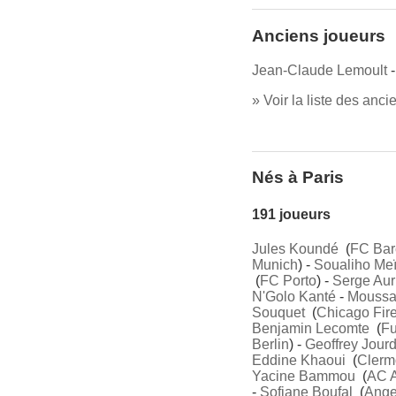
Anciens joueurs
Jean-Claude Lemoult
» Voir la liste des anc
Nés à Paris
191 joueurs
Jules Koundé
(
FC Bar
Munich
) -
Soualiho Meï
(
FC Porto
) -
Serge Aur
N'Golo Kanté
-
Moussa
Souquet
(
Chicago Fir
Benjamin Lecomte
(
F
Berlin
) -
Geoffrey Jour
Eddine Khaoui
(
Clerm
Yacine Bammou
(
AC A
-
Sofiane Boufal
(
Ange