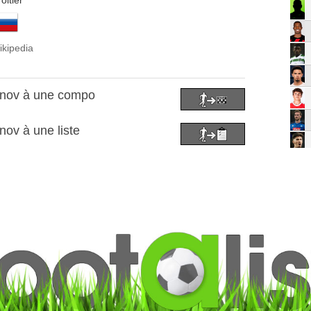
oitier
ikipedia
ónov à une compo
nov à une liste