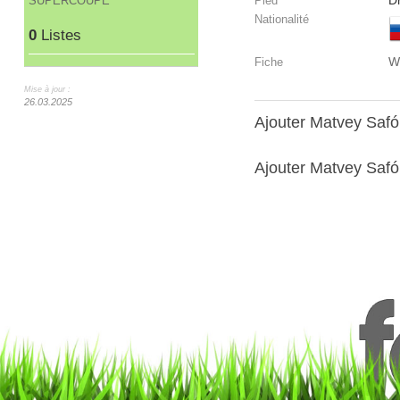
Dr
SUPERCOUPE
Pied
Nationalité
0
Listes
W
Fiche
Mise à jour :
26.03.2025
Ajouter Matvey Saf
Ajouter Matvey Safó