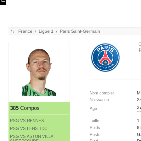
/ /
France
/
Ligue 1
/
Paris Saint-Germain
C
M
Nom complet
2
Naissance
2
385
Compos
Âge
an
1
PSG VS RENNES
Taille
8
Poids
PSG VS LENS TDC
G
Poste
PSG VS ASTON VILLA