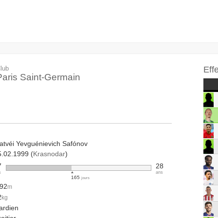
lub
Eff
Paris Saint-Germain
atvéi Yevguénievich Safónov
5.02.1999 (
Krasnodar
)
7
28
s
ans
165
jours
.92
m
2
kg
ardien