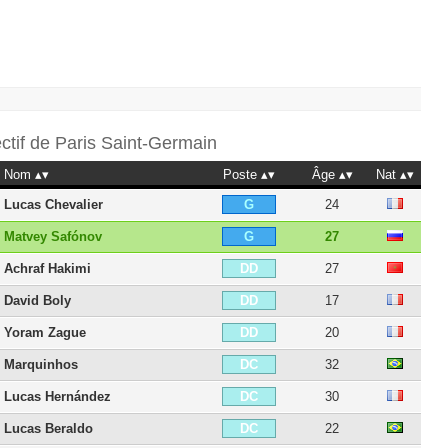
ectif de
Paris Saint-Germain
Nom
Poste
Âge
Nat
Lucas Chevalier
24
G
Matvey Safónov
27
G
Achraf Hakimi
27
DD
David Boly
17
DD
Yoram Zague
20
DD
Marquinhos
32
DC
Lucas Hernández
30
DC
Lucas Beraldo
22
DC