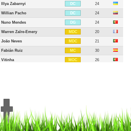
Illya Zabarnyi
24
DC
Willian Pacho
24
DC
Nuno Mendes
24
DG
Warren Zaïre-Emery
20
MDC
João Neves
21
MDC
Fabián Ruiz
30
MC
Vitinha
26
MOC
Lee Kang-in
25
MOC
Désiré Doué
21
MOC
Dro Fernández
18
MOC
Senny Mayulu
20
MOC
Ousmane Dembélé
29
AID
Ibrahim Mbaye
18
AID
Bradley Barcola
23
AIG