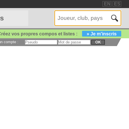
EN
ES
es
réez vos propres compos et listes :
» Je m'inscris
 un compte :
OK