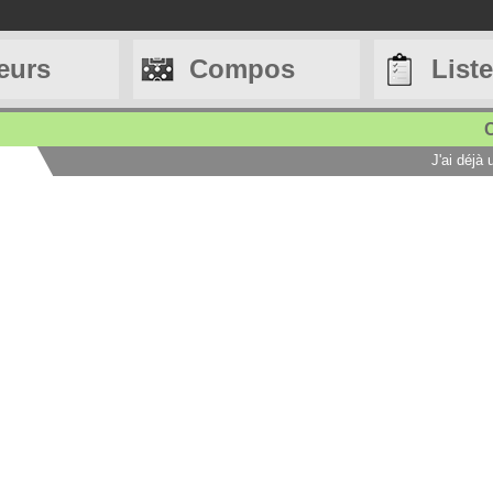
eurs
Compos
List
C
J'ai déjà