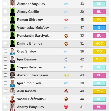
Alexandr Anyukov
43
DD
Alexey Gasilin
30
BU
Roman Shirokov
45
MC
Vyacheslav Malafeev
47
G
Konstantin Bazelyuk
33
BU
Dmitriy Efremov
31
MOC
Oleg Shatov
36
MG
Igor Denisov
42
MDC
Stepan Rebenko
31
DC
Alexandr Kerzhakov
43
BU
Igor Smolnikov
38
DD
Alan Kasaev
40
MG
Vassili Bérézoutski
44
DC
Andrey Panyukov
31
BU