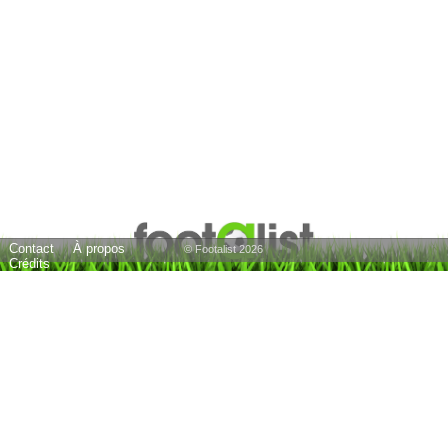
Contact
À propos
© Footalist 2026
Crédits