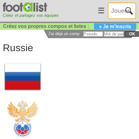
☰
Créez et partagez vos équipes
Créez vos propres compos et listes :
» Je m'inscris
J'ai déjà un compte :
OK
Russie