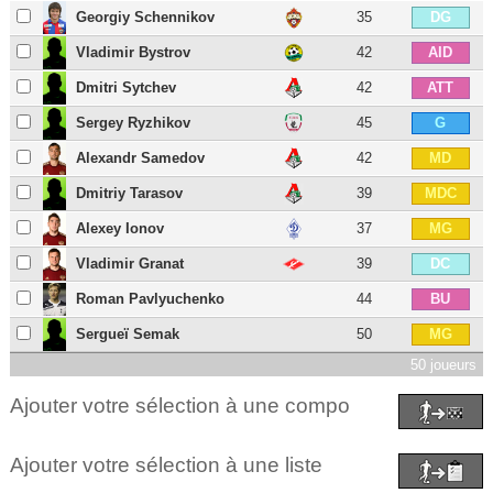
Georgiy Schennikov
35
DG
Vladimir Bystrov
42
AID
Dmitri Sytchev
42
ATT
Sergey Ryzhikov
45
G
Alexandr Samedov
42
MD
Dmitriy Tarasov
39
MDC
Alexey Ionov
37
MG
Vladimir Granat
39
DC
Roman Pavlyuchenko
44
BU
Sergueï Semak
50
MG
50 joueurs
Ajouter votre sélection à une compo
Ajouter votre sélection à une liste