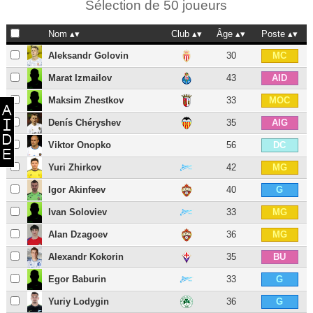
Sélection de 50 joueurs
Nom
Club
Âge
Poste
Aleksandr Golovin
30
MC
Marat Izmailov
43
AID
Maksim Zhestkov
33
MOC
Denís Chéryshev
35
AIG
Viktor Onopko
56
DC
Yuri Zhirkov
42
MG
Igor Akinfeev
40
G
Ivan Soloviev
33
MG
Alan Dzagoev
36
MG
Alexandr Kokorin
35
BU
Egor Baburin
33
G
Yuriy Lodygin
36
G