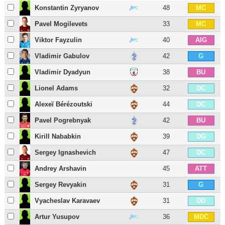
Konstantin Zyryanov
48
MC
Pavel Mogilevets
33
MC
Viktor Fayzulin
40
AIG
Vladimir Gabulov
42
G
Vladimir Dyadyun
38
BU
Lionel Adams
32
DC
Alexeï Bérézoutski
44
DC
Pavel Pogrebnyak
42
BU
Kirill Nababkin
39
DG
Sergey Ignashevich
47
DC
Andrey Arshavin
45
ATT
Sergey Revyakin
31
G
Vyacheslav Karavaev
31
DD
Artur Yusupov
36
MDC