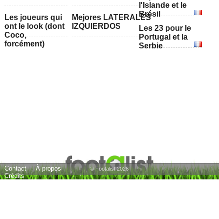
l'Islande et le
Brésil
Les joueurs qui
Mejores LATERALES
ont le look (dont
IZQUIERDOS
Les 23 pour le
Coco,
Portugal et la
forcément)
Serbie
Contact
À propos
© Footalist 2026
Crédits