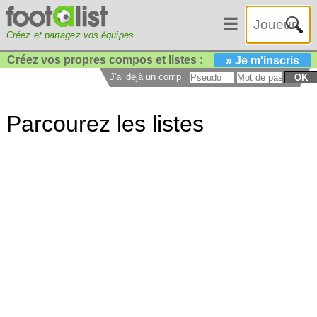
☰
Créez et partagez vos équipes
Créez vos propres compos et listes :
» Je m'inscris
J'ai déjà un compte :
OK
Parcourez les listes