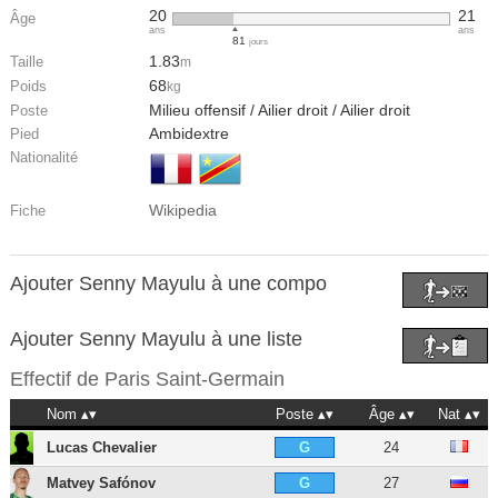
20
21
Âge
ans
ans
81
jours
1.83
Taille
m
68
Poids
kg
Milieu offensif / Ailier droit / Ailier droit
Poste
Ambidextre
Pied
Nationalité
Wikipedia
Fiche
Ajouter Senny Mayulu à une compo
Ajouter Senny Mayulu à une liste
Effectif de
Paris Saint-Germain
Nom
Poste
Âge
Nat
Lucas Chevalier
24
G
Matvey Safónov
27
G