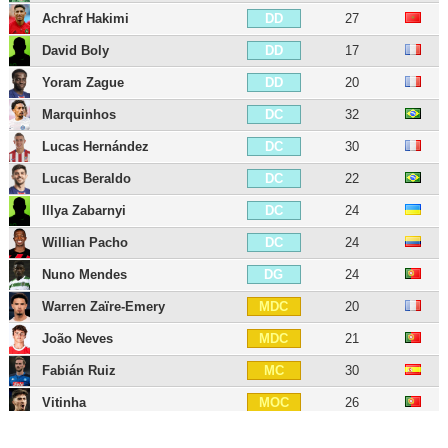
Achraf Hakimi
27
DD
David Boly
17
DD
Yoram Zague
20
DD
Marquinhos
32
DC
Lucas Hernández
30
DC
Lucas Beraldo
22
DC
Illya Zabarnyi
24
DC
Willian Pacho
24
DC
Nuno Mendes
24
DG
Warren Zaïre-Emery
20
MDC
João Neves
21
MDC
Fabián Ruiz
30
MC
Vitinha
26
MOC
Lee Kang-in
25
MOC