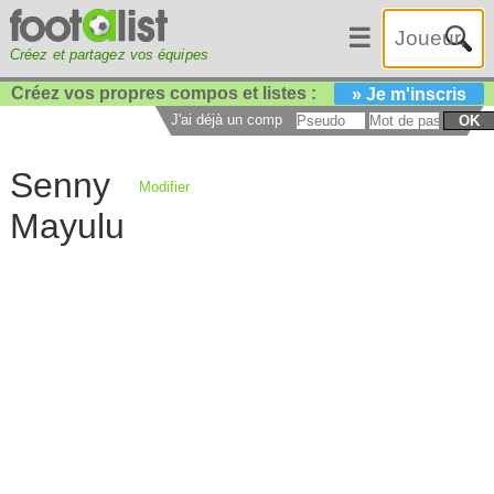
☰
Créez et partagez vos équipes
Créez vos propres compos et listes :
» Je m'inscris
J'ai déjà un compte :
OK
Senny
Modifier
Mayulu