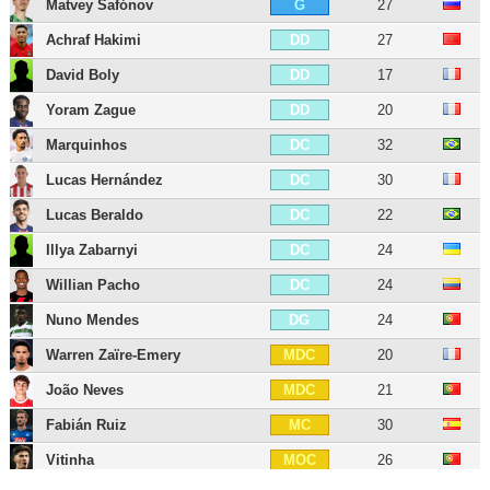
Matvey Safónov
27
G
Achraf Hakimi
27
DD
David Boly
17
DD
Yoram Zague
20
DD
Marquinhos
32
DC
Lucas Hernández
30
DC
Lucas Beraldo
22
DC
Illya Zabarnyi
24
DC
Willian Pacho
24
DC
Nuno Mendes
24
DG
Warren Zaïre-Emery
20
MDC
João Neves
21
MDC
Fabián Ruiz
30
MC
Vitinha
26
MOC