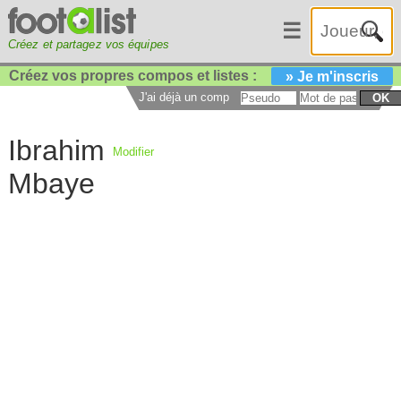
☰
Créez et partagez vos équipes
Créez vos propres compos et listes :
» Je m'inscris
J'ai déjà un compte :
OK
Ibrahim
Modifier
Mbaye