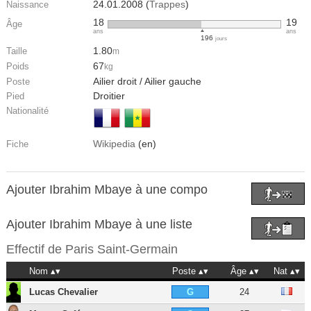
24.01.2008 (
Trappes
)
Naissance
18
19
Âge
ans
ans
196
jours
1.80
Taille
m
67
Poids
kg
Ailier droit / Ailier gauche
Poste
Droitier
Pied
Nationalité
Wikipedia
(en)
Fiche
Ajouter Ibrahim Mbaye à une compo
Ajouter Ibrahim Mbaye à une liste
Effectif de
Paris Saint-Germain
Nom
Poste
Âge
Nat
Lucas Chevalier
24
G