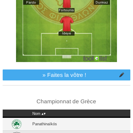
» Faites la vôtre !
Championnat de Grèce
Nom
Panathinaïkós