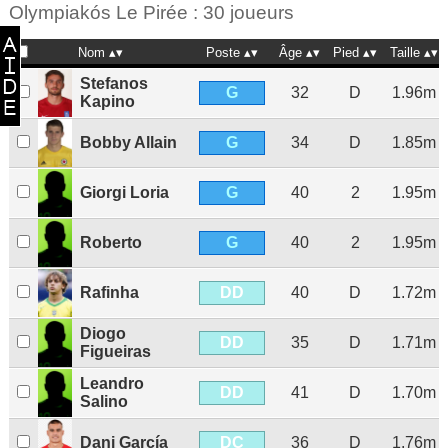
Olympiakós Le Pirée : 30 joueurs
Nom
Poste
Âge
Pied
Taille
Stefanos
G
32
D
1.96m
Kapino
G
Bobby Allain
34
D
1.85m
G
Giorgi Loria
40
2
1.95m
G
Roberto
40
2
1.95m
DD
Rafinha
40
D
1.72m
Diogo
DD
35
D
1.71m
Figueiras
Leandro
DD
41
D
1.70m
Salino
DC
Dani García
36
D
1.76m