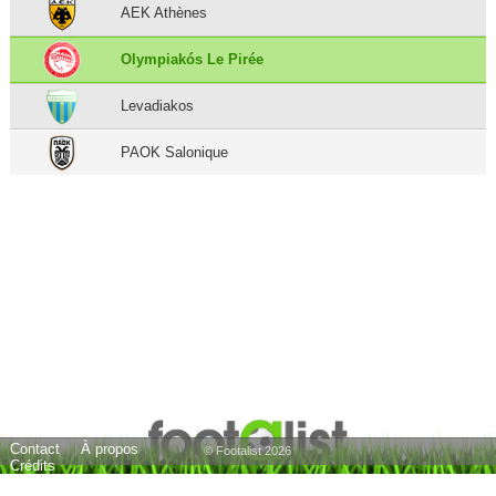
AEK Athènes
Olympiakós Le Pirée
Levadiakos
PAOK Salonique
Contact
À propos
© Footalist 2026
Crédits