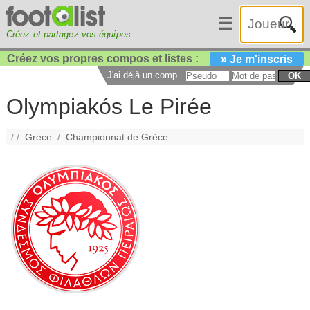
☰
Créez et partagez vos équipes
Créez vos propres compos et listes :
» Je m'inscris
J'ai déjà un compte :
OK
Olympiakós Le Pirée
/ /
Grèce
/
Championnat de Grèce