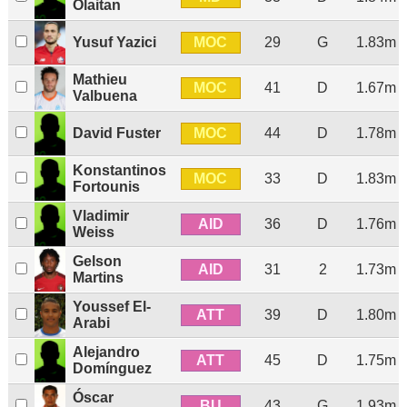
Olaitan
MOC
Yusuf Yazici
29
G
1.83m
Mathieu
MOC
41
D
1.67m
Valbuena
MOC
David Fuster
44
D
1.78m
Konstantinos
MOC
33
D
1.83m
Fortounis
Vladimir
AID
36
D
1.76m
Weiss
Gelson
AID
31
2
1.73m
Martins
Youssef El-
ATT
39
D
1.80m
Arabi
Alejandro
ATT
45
D
1.75m
Domínguez
Óscar
BU
43
G
1.93m