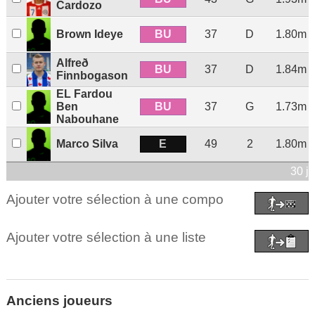
Cardozo
BU
Brown Ideye
37
D
1.80m
Alfreð
BU
37
D
1.84m
Finnbogason
EL Fardou
BU
Ben
37
G
1.73m
Nabouhane
E
Marco Silva
49
2
1.80m
30 j
Ajouter votre sélection à une compo
Ajouter votre sélection à une liste
Anciens joueurs