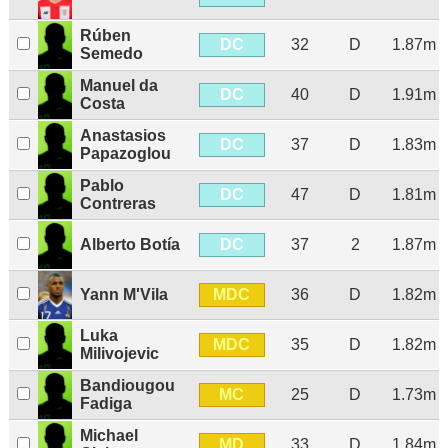
Rúben
DC
32
D
1.87m
Semedo
Manuel da
DC
40
D
1.91m
Costa
Anastasios
DC
37
D
1.83m
Papazoglou
Pablo
DC
47
D
1.81m
Contreras
DC
Alberto Botía
37
2
1.87m
MDC
Yann M'Vila
36
D
1.82m
Luka
MDC
35
D
1.82m
Milivojevic
Bandiougou
MC
25
D
1.73m
Fadiga
Michael
MD
33
D
1.84m