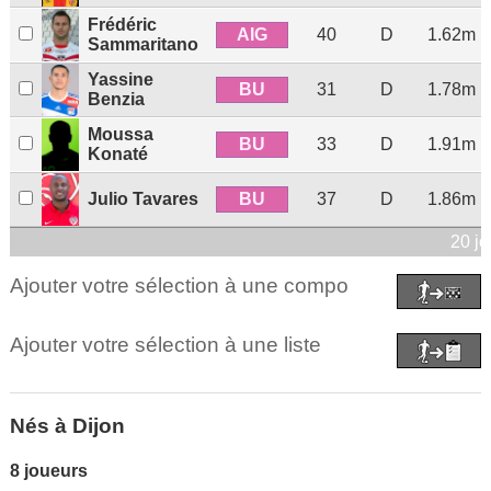
Frédéric
AIG
40
D
1.62m
Sammaritano
Yassine
BU
31
D
1.78m
Benzia
Moussa
BU
33
D
1.91m
Konaté
BU
Julio Tavares
37
D
1.86m
20 j
Ajouter votre sélection à une compo
Ajouter votre sélection à une liste
Nés à Dijon
8 joueurs