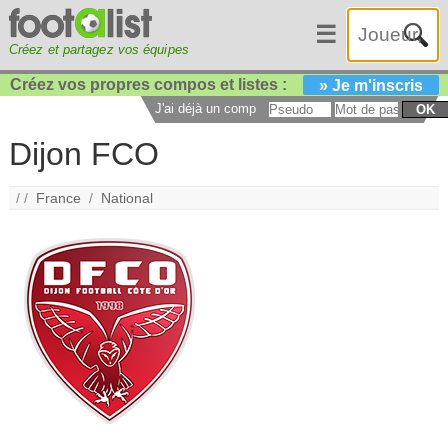
☰
Créez et partagez vos équipes
Créez vos propres compos et listes :
» Je m'inscris
J'ai déjà un compte :
OK
Dijon FCO
/ /
France
/
National