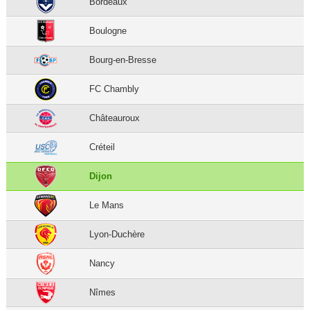
Bordeaux
Boulogne
Bourg-en-Bresse
FC Chambly
Châteauroux
Créteil
Dijon
Le Mans
Lyon-Duchère
Nancy
Nîmes