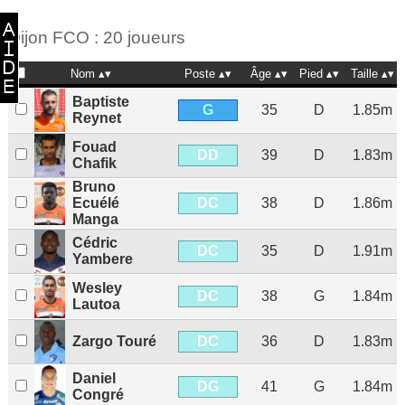
Dijon FCO : 20 joueurs
Nom
Poste
Âge
Pied
Taille
Baptiste
G
35
D
1.85m
Reynet
Fouad
DD
39
D
1.83m
Chafik
Bruno
DC
Ecuélé
38
D
1.86m
Manga
Cédric
DC
35
D
1.91m
Yambere
Wesley
DC
38
G
1.84m
Lautoa
DC
Zargo Touré
36
D
1.83m
Daniel
DG
41
G
1.84m
Congré