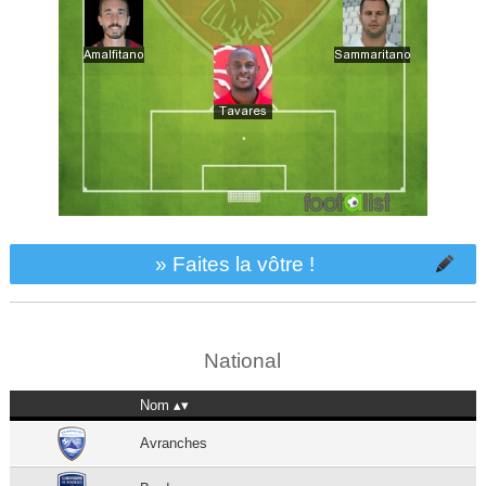
» Faites la vôtre !
National
Nom
Avranches