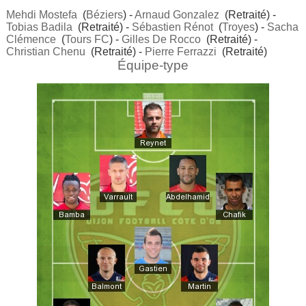
Mehdi Mostefa
(
Béziers
) -
Arnaud Gonzalez
(Retraité) -
Tobias Badila
(Retraité) -
Sébastien Rénot
(
Troyes
) -
Sacha
Clémence
(
Tours FC
) -
Gilles De Rocco
(Retraité) -
Christian Chenu
(Retraité) -
Pierre Ferrazzi
(Retraité)
Équipe-type