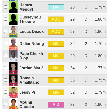
Hamza
DG
28
G
1.79m
Mendyl
Ousseynou
MDC
29
D
1.80m
Thioune
MDC
Lucas Deaux
37
D
1.86m
MC
Didier Ndong
32
2
1.70m
Pape Cheikh
MC
29
D
1.80m
Diop
MC
Jordan Marié
34
2
1.77m
Romain
MD
36
D
1.75m
Amalfitano
MG
Jessy Pi
32
D
1.79m
Mounir
AID
27
2
1.80m
Chouiar