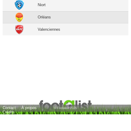
Niort
Orléans
Valenciennes
Contact
À propos
© Footalist 2026
Crédits