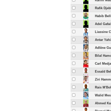
Karim Ma
Rafik Dje
Habib Bell
Adel Gafai
Liassine 
Antar Yahi
Adlène Gu
Bilal Ham
Carl Medj
Essaïd Be
Ziri Hamm
Rais M'Bo
Walid Mes
Ahmed Ka