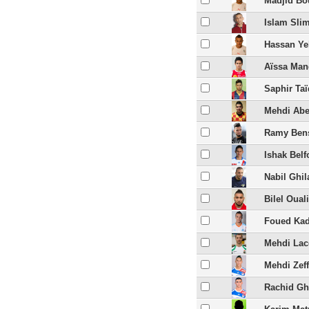
Madjid Bo
Islam Sli
Hassan Y
Aïssa Man
Saphir Taï
Mehdi Abe
Ramy Ben
Ishak Belf
Nabil Ghil
Bilel Oual
Foued Kad
Mehdi Lac
Mehdi Zef
Rachid Gh