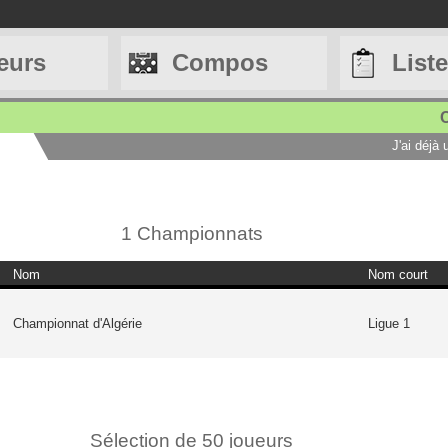
eurs
Compos
List
C
J'ai déjà
1 Championnats
Nom
Nom court
Championnat d'Algérie
Ligue 1
Sélection de 50 joueurs