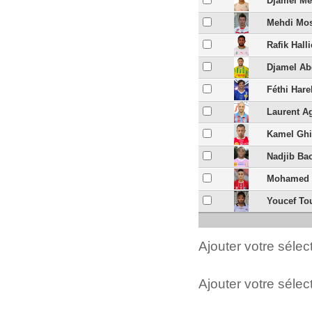
Djamel M
Mehdi Mos
Rafik Hall
Djamel A
Féthi Hare
Laurent A
Kamel Ghi
Nadjib Ba
Mohamed 
Youcef Tou
Ajouter votre séle
Ajouter votre sélect