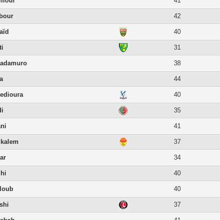
tmour
41
bbour
42
aïd
40
ti
31
Cadamuro
38
a
44
edioura
40
di
35
ani
41
lkalem
37
ar
34
lhi
40
loub
40
shi
37