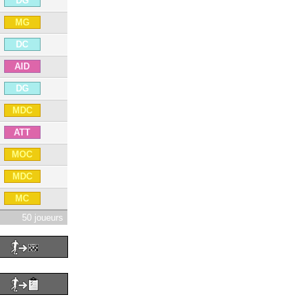
DG
MG
DC
AID
DG
MDC
ATT
MOC
MDC
MC
50 joueurs