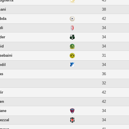
ugherra
43
mani
38
ebda
42
di
34
der
34
id
34
sebaini
31
odil
34
as
36
i
32
ir
42
en
42
fane
34
ezzal
34