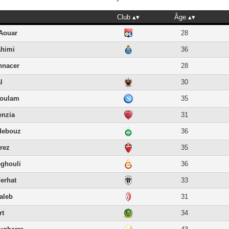
Club
Âge
Aouar
28
ahimi
36
nnacer
28
l
30
houlam
35
enzia
31
debouz
36
rez
35
eghouli
36
erhat
33
aleb
31
rt
34