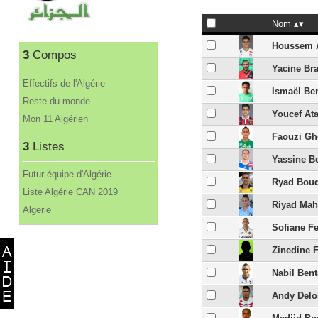
Nom
Houssem 
3
Compos
Yacine Br
Effectifs de l'Algérie
Ismaël Be
Reste du monde
Youcef Ata
Mon 11 Algérien
Faouzi G
3
Listes
Yassine B
Futur équipe d'Algérie
Ryad Bou
Liste Algérie CAN 2019
Riyad Mah
Algerie
Sofiane F
Zinedine F
Nabil Bent
Andy Delo