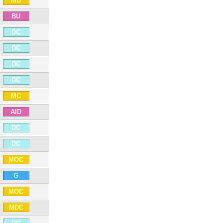
MD
BU
DC
DC
DC
DC
MC
AID
DC
DC
MOC
G
MOC
MDC