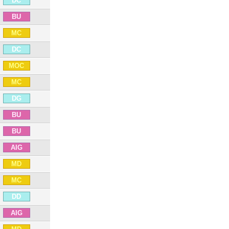
DC
BU
MC
DC
MOC
MC
DG
BU
BU
AIG
MD
MC
DD
AIG