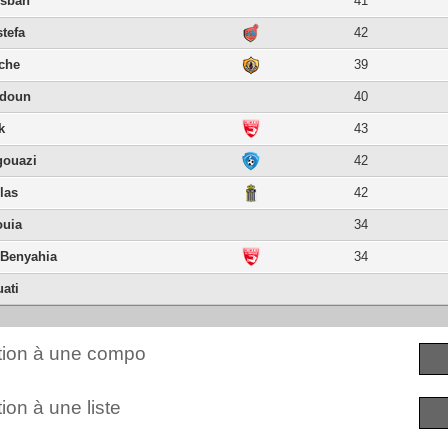
esbah
41
tefa
42
iche
39
bdoun
40
k
43
gouazi
42
las
42
ouia
34
Benyahia
34
ati
ction à une compo
ion à une liste