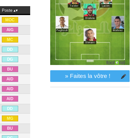
Poste
MOC
AIG
MC
DD
DG
BU
» Faites la vôtre !
AID
AID
AID
DD
MG
BU