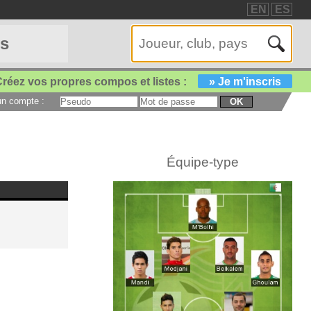
EN
ES
es
réez vos propres compos et listes :
» Je m'inscris
 un compte :
OK
Équipe-type