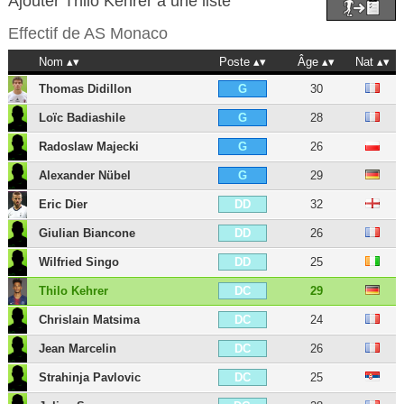
Ajouter Thilo Kehrer à une liste
Effectif de
AS Monaco
Nom
Poste
Âge
Nat
Thomas Didillon
30
G
Loïc Badiashile
28
G
Radoslaw Majecki
26
G
Alexander Nübel
29
G
Eric Dier
32
DD
Giulian Biancone
26
DD
Wilfried Singo
25
DD
Thilo Kehrer
29
DC
Chrislain Matsima
24
DC
Jean Marcelin
26
DC
Strahinja Pavlovic
25
DC