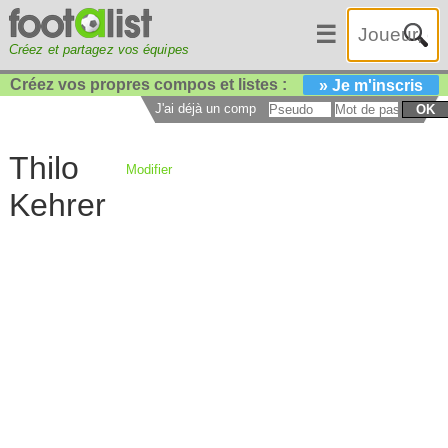
☰
Créez et partagez vos équipes
Créez vos propres compos et listes :
» Je m'inscris
J'ai déjà un compte :
OK
Thilo
Modifier
Kehrer