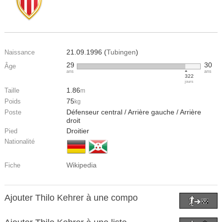
21.09.1996 (
Tubingen
)
Naissance
29
30
Âge
ans
ans
322
jours
1.86
Taille
m
75
Poids
kg
Défenseur central / Arrière gauche / Arrière
Poste
droit
Droitier
Pied
Nationalité
Wikipedia
Fiche
Ajouter Thilo Kehrer à une compo