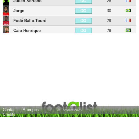
Julien Serrano
28
DG
Jorge
30
DG
Fodé Ballo-Touré
29
DG
Caio Henrique
29
DG
Judilson Pelé
34
MDC
Cesc Fàbregas
39
MC
Aleksandr Golovin
30
MC
Eliot Matazo
24
MC
Eliesse Ben Seghir
21
MOC
Maghnes Akliouche
24
MOC
Krépin Diatta
27
AID
Contact
À propos
Anthony Musaba
25
AID
© Footalist 2026
Crédits
Ismail Jakobs
26
AID
Ansu Fati
22
AIG