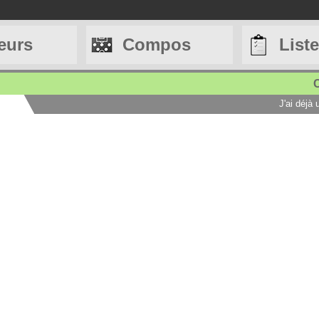
eurs
Compos
List
C
J'ai déjà