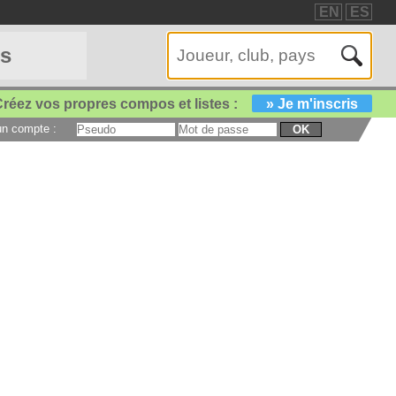
EN
ES
es
réez vos propres compos et listes :
» Je m'inscris
 un compte :
OK