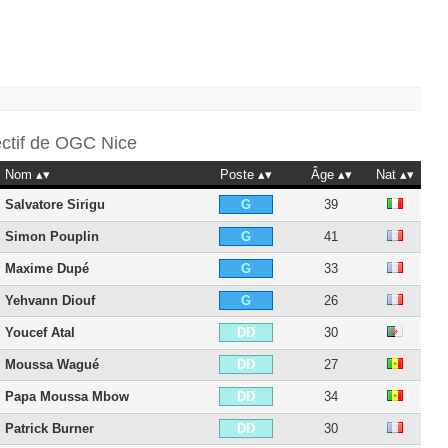
ectif de
OGC Nice
Nom
Poste
Âge
Nat
Salvatore Sirigu
39
G
Simon Pouplin
41
G
Maxime Dupé
33
G
Yehvann Diouf
26
G
Youcef Atal
30
DD
Moussa Wagué
27
DD
Papa Moussa Mbow
34
DD
Patrick Burner
30
DD