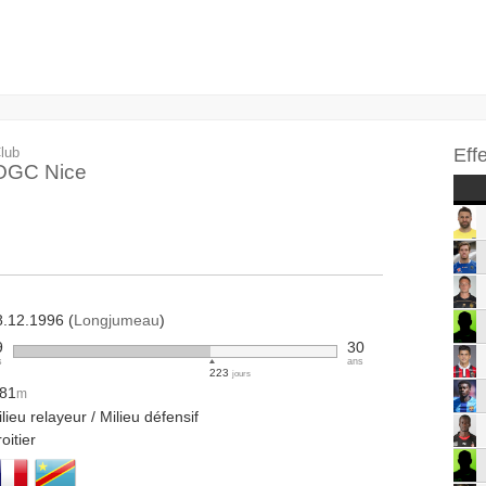
lub
Eff
OGC Nice
8.12.1996 (
Longjumeau
)
9
30
s
ans
223
jours
.81
m
lieu relayeur / Milieu défensif
oitier