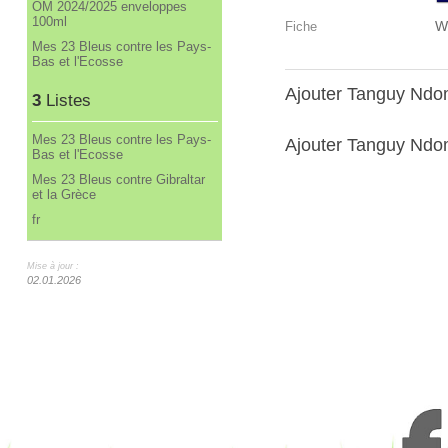
OM 2024/2025 enveloppes
100ml
W
Fiche
Mes 23 Bleus contre les Pays-
Bas et l'Ecosse
Ajouter Tanguy Ndo
3
Listes
Mes 23 Bleus contre les Pays-
Ajouter Tanguy Ndom
Bas et l'Ecosse
Mes 23 Bleus contre Gibraltar
et la Grèce
fr
Mise à jour :
02.01.2026