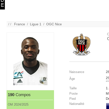
/ /
France
/
Ligue 1
/
OGC Nice
C
2
Naissance
2
Âge
an
1
Taille
Mi
Poste
190
Compos
Dr
Pied
Nationalité
OM 2024/2025