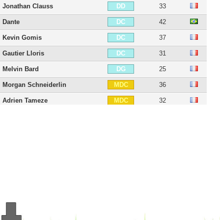
Jonathan Clauss
33
DD
Dante
42
DC
Kevin Gomis
37
DC
Gautier Lloris
31
DC
Melvin Bard
25
DG
Morgan Schneiderlin
36
MDC
Adrien Tameze
32
MDC
Alexis Beka Beka
25
MDC
Tanguy Ndombele
29
MC
Vincent Koziello
30
MC
Mounir Obbadi
43
MC
Arnaud Lusamba
29
MC
Morgan Sanson
31
MD
Danilo
30
MD