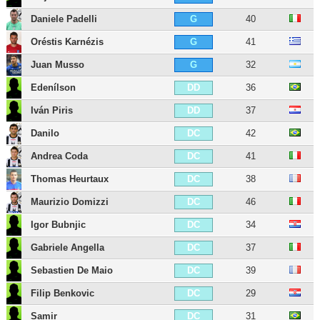
Daniele Padelli
40
G
Oréstis Karnézis
41
G
Juan Musso
32
G
Edenílson
36
DD
Iván Piris
37
DD
Danilo
42
DC
Andrea Coda
41
DC
Thomas Heurtaux
38
DC
Maurizio Domizzi
46
DC
Igor Bubnjic
34
DC
Gabriele Angella
37
DC
Sebastien De Maio
39
DC
Filip Benkovic
29
DC
Samir
31
DC