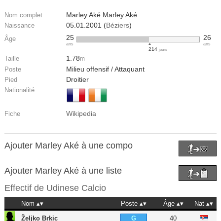
Marley Aké Marley Aké
Nom complet
05.01.2001 (
Béziers
)
Naissance
25
26
Âge
ans
ans
214
jours
1.78
Taille
m
Milieu offensif / Attaquant
Poste
Droitier
Pied
Nationalité
Wikipedia
Fiche
Ajouter Marley Aké à une compo
Ajouter Marley Aké à une liste
Effectif de
Udinese Calcio
Nom
Poste
Âge
Nat
Željko Brkic
40
G