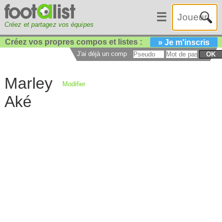
☰
Créez et partagez vos équipes
Créez vos propres compos et listes :
» Je m'inscris
J'ai déjà un compte :
OK
Marley
Modifier
Aké