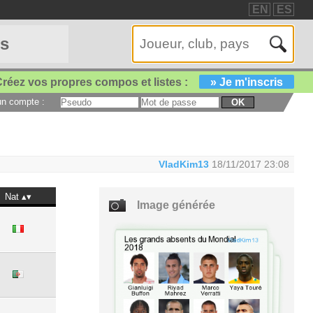
EN
ES
es
réez vos propres compos et listes :
» Je m'inscris
 un compte :
OK
VladKim13
18/11/2017 23:08
Nat
Image générée