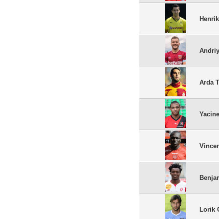
Henri
Andri
Arda 
Yacin
Vince
Benja
Lorik