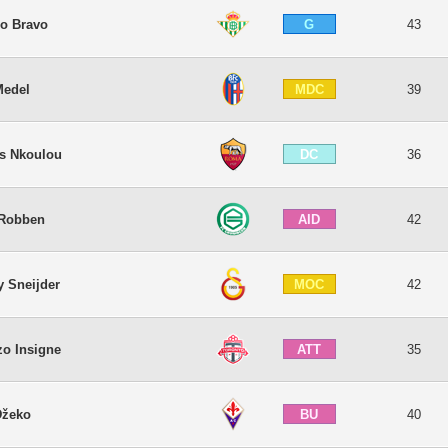
G
io Bravo
43
MDC
Medel
39
DC
as Nkoulou
36
AID
 Robben
42
MOC
y Sneijder
42
ATT
zo Insigne
35
BU
Džeko
40