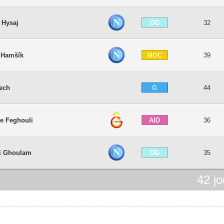
DG
 Hysaj
32
MOC
 Hamšík
39
G
Cech
44
AID
ne Feghouli
36
DG
i Ghoulam
35
42
jo