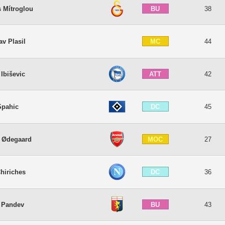
BU
s Mítroglou
38
MC
av Plasil
44
ATT
Ibiševic
42
DC
Spahic
45
MOC
n Ødegaard
27
DC
hiriches
36
BU
 Pandev
43