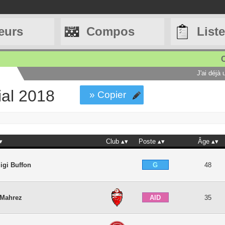
eurs
Compos
List
C
J'ai déjà
al 2018
» Copier
Club
Poste
Âge
G
igi Buffon
48
AID
 Mahrez
35