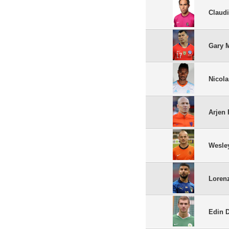
Claud
Gary 
Nicol
Arjen
Wesle
Loren
Edin 