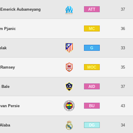
ATT
e-Emerick Aubameyang
37
MC
em Pjanic
36
G
blak
33
MOC
 Ramsey
35
AID
 Bale
37
BU
 van Persie
43
DG
 Alaba
34