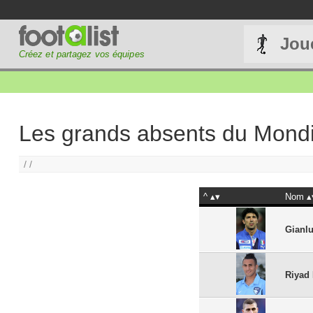
Jou
Créez et partagez vos équipes
Les grands absents du Mondi
/ /
^
Nom
Gianlu
Riyad