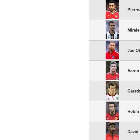
Pierr
Miral
Jan O
Aaron
Gareth
Robin
David