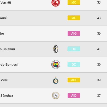
MC
Verratti
33
MC
Touré
43
AIG
nho
39
DC
o Chiellini
41
DC
rdo Bonucci
39
MDC
 Vidal
39
AID
s Sánchez
37