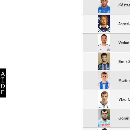
Kósta
Jarosl
Vedad 
Emir 
Marti
Vlad C
Goran