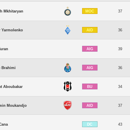
MOC
kh Mkhitaryan
37
AID
y Yarmolenko
36
AIG
Turan
39
AIG
e Brahimi
36
BU
nt Aboubakar
34
AID
min Moukandjo
37
DC
 Cana
43