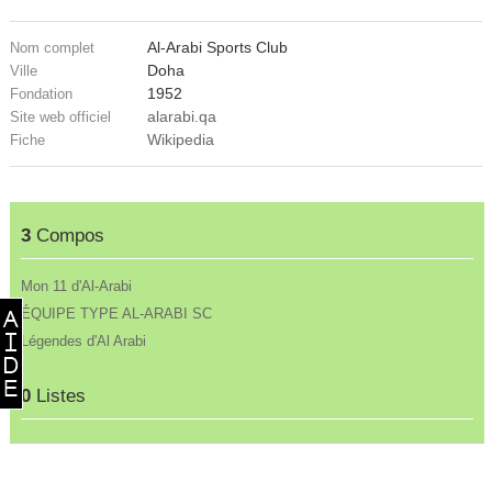
Al-Arabi Sports Club
Nom complet
Doha
Ville
1952
Fondation
alarabi.qa
Site web officiel
Wikipedia
Fiche
3
Compos
Mon 11 d'Al-Arabi
ÉQUIPE TYPE AL-ARABI SC
Légendes d'Al Arabi
0
Listes