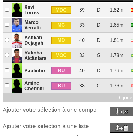
Xavi
MDC
39
D
1.82m
Torres
Marco
MC
33
D
1.65m
Verratti
Ashkan
MD
40
D
1.81m
Dejagah
Rafinha
MOC
33
G
1.78m
Alcântara
BU
Paulinho
40
D
1.76m
Amine
BU
38
G
1.76m
Chermiti
6 joueu
Ajouter votre sélection à une compo
Ajouter votre sélection à une liste