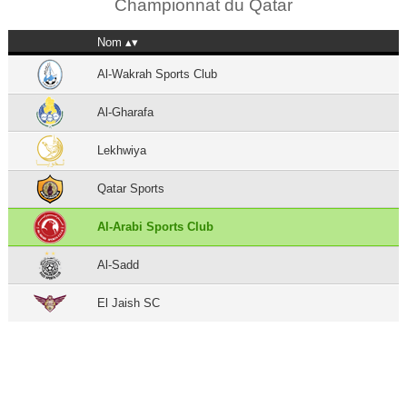
Championnat du Qatar
Nom
Al-Wakrah Sports Club
Al-Gharafa
Lekhwiya
Qatar Sports
Al-Arabi Sports Club
Al-Sadd
El Jaish SC