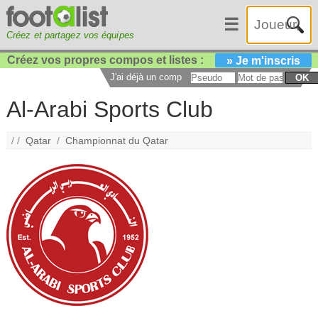
☰
Créez et partagez vos équipes
Créez vos propres compos et listes :
» Je m'inscris
J'ai déjà un compte :
OK
Al-Arabi Sports Club
/ /
Qatar
/
Championnat du Qatar