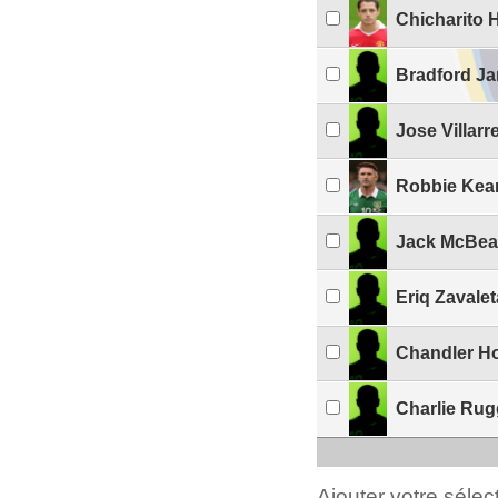
Chicharito 
Bradford Ja
Jose Villarr
Robbie Kea
Jack McBe
Eriq Zavalet
Chandler H
Charlie Rug
Ajouter votre séle