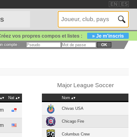
EN
ES
es
réez vos propres compos et listes :
» Je m'inscris
 un compte :
OK
Major League Soccer
Nat
Nom
Chivas USA
3m
Chicago Fire
0m
Columbus Crew