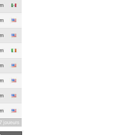
5m
5m
2m
5m
3m
5m
3m
3m
7 joueurs