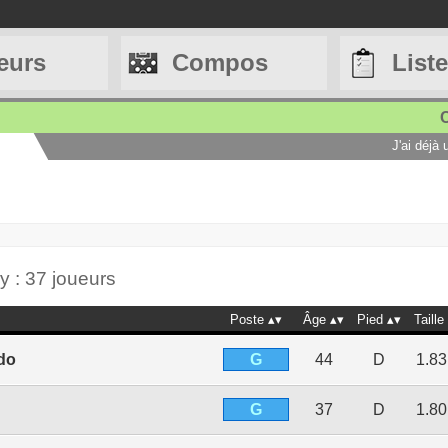
eurs
Compos
List
C
J'ai déjà
 : 37 joueurs
Poste
Âge
Pied
Taille
G
do
44
D
1.8
G
37
D
1.8