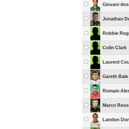
Giovani dos
Jonathan D
Robbie Rog
Colin Clark
Laurent Cou
Gareth Bale
Romain Ales
Marco Reus
Landon Do