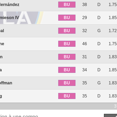
BU
Hernández
38
D
1.7
BU
mieson IV
29
D
1.8
BU
eal
32
G
1.7
BU
ne
46
D
1.7
BU
an
31
D
1.8
BU
a
34
D
1.8
BU
offman
35
G
1.8
BU
g
35
D
1.8
3
ction à une compo