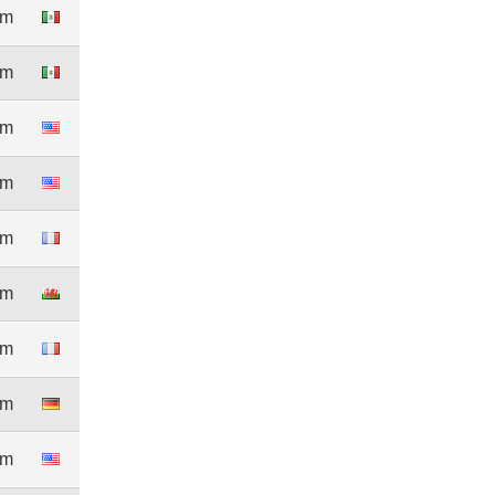
4m
2m
8m
3m
1m
6m
2m
0m
3m