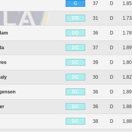
G
37
D
1.8
DD
31
D
1.7
DD
rdam
36
D
1.7
DC
da
37
D
1.8
DC
res
39
D
1.8
DC
aly
30
D
1.8
DC
rgensen
36
D
1.8
DC
er
36
D
1.8
DC
38
D
1.8