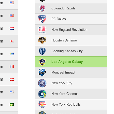
5m
Colorado Rapids
3m
FC Dallas
8m
New England Revolution
Houston Dynamo
9m
Sporting Kansas City
0m
Los Angeles Galaxy
2m
Montreal Impact
9m
New York City
8m
New York Cosmos
8m
New York Red Bulls