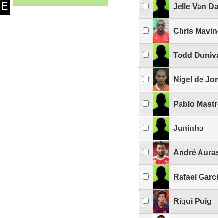
Jelle Van 
Chris Mavi
Todd Duniv
Nigel de Jo
Pablo Mastr
Juninho
André Aura
Rafael Garc
Riqui Puig