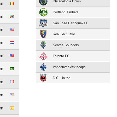
Philadelphia Union
1m
Portland Timbers
5m
San Jose Earthquakes
3m
Real Salt Lake
4m
Seattle Sounders
8m
Toronto FC
Vancouver Whitecaps
0m
D.C. United
4m
7m
9m