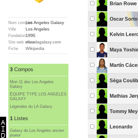
Brian Rowe
Oscar Sorto
Los Angeles Galaxy
Nom complet
Los Angeles
Ville
Kelvin Lee
1995
Fondation
www.lagalaxy.com
Site web officiel
Wikipedia
Fiche
Maya Yoshi
Martín Cáce
3
Compos
Séga Coulib
Mon 11 des Los Angeles
Galaxy
ÉQUIPE TYPE LOS ANGELES
Mathias Jø
GALAXY
Légendes du LA Galaxy
Tommy Mey
1
Listes
Leonardo
Galaxy de Los Angeles ancien
joueur