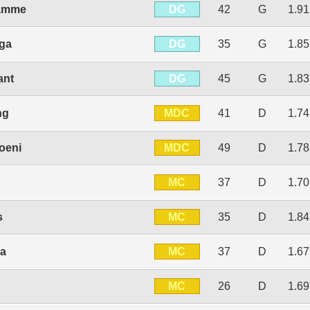
DG
Damme
42
G
1.9
DG
nga
35
G
1.8
DG
ant
45
G
1.8
MDC
ng
41
D
1.7
MDC
oeni
49
D
1.7
MC
37
D
1.7
MC
s
35
D
1.8
MC
ia
37
D
1.6
MC
26
D
1.6