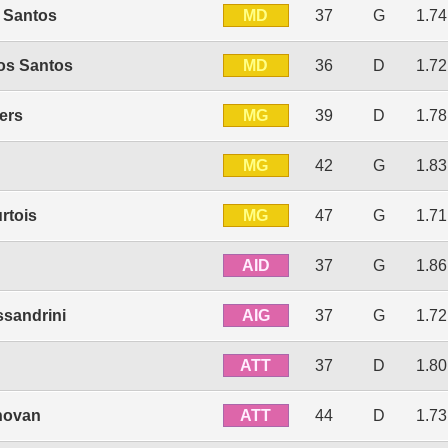
MD
 Santos
37
G
1.7
MD
os Santos
36
D
1.7
MG
ers
39
D
1.7
MG
42
G
1.8
MG
rtois
47
G
1.7
AID
37
G
1.8
AIG
sandrini
37
G
1.7
ATT
37
D
1.8
ATT
novan
44
D
1.7