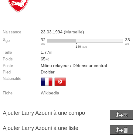
23.03.1994 (
Marseille
)
Naissance
32
33
Âge
ans
ans
140
jours
1.77
Taille
m
65
Poids
kg
Milieu relayeur / Défenseur central
Poste
Droitier
Pied
Nationalité
Wikipedia
Fiche
Ajouter Larry Azouni à une compo
Ajouter Larry Azouni à une liste