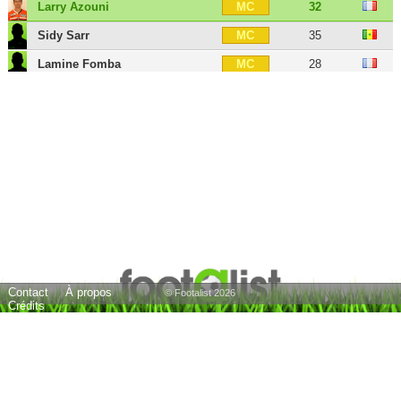
Larry Azouni
32
MC
Sidy Sarr
35
MC
Lamine Fomba
28
MC
Anthony Briançon
31
MC
Théo Valls
30
MC
Florian Fabre
39
MC
Nasser Chamed
32
MD
Nicolas Benezet
35
MOC
Florent André
35
MOC
Rémy Sergio
39
MOC
Contact
À propos
Pierrick Valdivia
38
MG
© Footalist 2026
Crédits
Jonathan Lacourt
39
MG
Mathis Regardin
30
AID
Karim Aït Fana
37
AIG