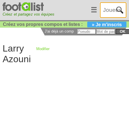
☰
Créez et partagez vos équipes
Créez vos propres compos et listes :
» Je m'inscris
J'ai déjà un compte :
OK
Larry
Modifier
Azouni