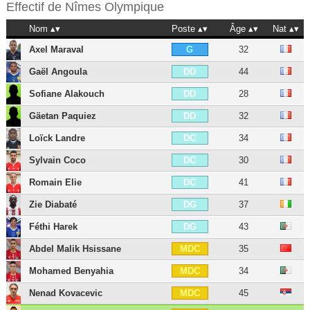
Effectif de
Nîmes Olympique
Nom
Poste
Âge
Nat
Axel Maraval
32
G
Gaël Angoula
44
DD
Sofiane Alakouch
28
DD
Gäetan Paquiez
32
DD
Loïck Landre
34
DC
Sylvain Coco
30
DC
Romain Elie
41
DC
Zie Diabaté
37
DG
Féthi Harek
43
DG
Abdel Malik Hsissane
35
MDC
Mohamed Benyahia
34
MDC
Nenad Kovacevic
45
MDC