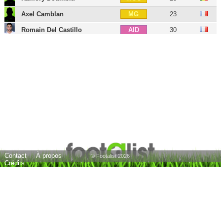
Axel Camblan
23
MG
Romain Del Castillo
30
AID
Jérémy Le Douaron
28
AIG
Mathias Pereira Lage
29
AIG
Billal Brahimi
26
AIG
Adrien Lebeau
27
AIG
Ludovic Ajorque
32
BU
Martín Satriano
25
BU
Eric Roy
58
E
22 joueurs
Contact
À propos
© Footalist 2026
Crédits