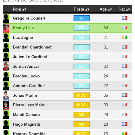
Nom
Poste
Âge
Nat
Grégoire Coudert
G
Kenny Lala
34
DD
Luc Zogbe
21
DD
Brendan Chardonnet
31
DC
Julien Le Cardinal
DC
Jordan Amavi
32
DG
Bradley Locko
24
DG
Antonin Cartillier
22
DG
Jonas Martin
36
MDC
Pierre Lees Melou
33
MDC
Mahdi Camara
28
MC
Hugo Magnetti
28
MC
Kamory Doumbia
23
MOC