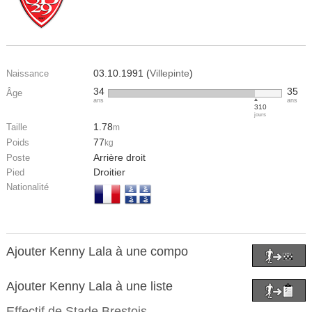
03.10.1991 (
Villepinte
)
Naissance
34
35
Âge
ans
ans
310
jours
1.78
Taille
m
77
Poids
kg
Arrière droit
Poste
Droitier
Pied
Nationalité
Ajouter Kenny Lala à une compo
Ajouter Kenny Lala à une liste
Effectif de
Stade Brestois