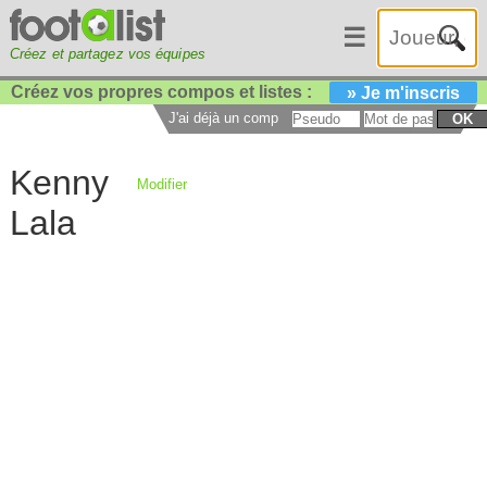
☰
Créez et partagez vos équipes
Créez vos propres compos et listes :
» Je m'inscris
J'ai déjà un compte :
OK
Kenny
Modifier
Lala