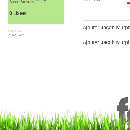
Nationalité
Stade Brestois fifa 17
0
Listes
Ajouter Jacob Murp
Mise à jour :
25.02.2022
Ajouter Jacob Murph