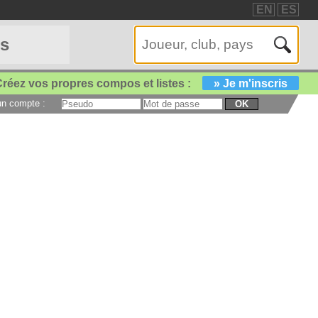
EN
ES
es
réez vos propres compos et listes :
» Je m'inscris
 un compte :
OK