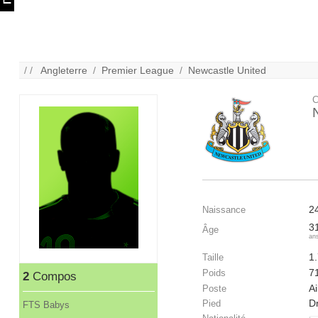
/ /
Angleterre
/
Premier League
/
Newcastle United
C
2
Naissance
3
Âge
an
1
Taille
7
Poids
2
Compos
Ai
Poste
Dr
Pied
FTS Babys