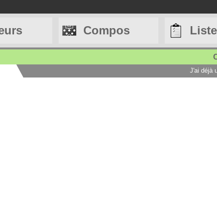
eurs
Compos
List
C
J'ai déjà