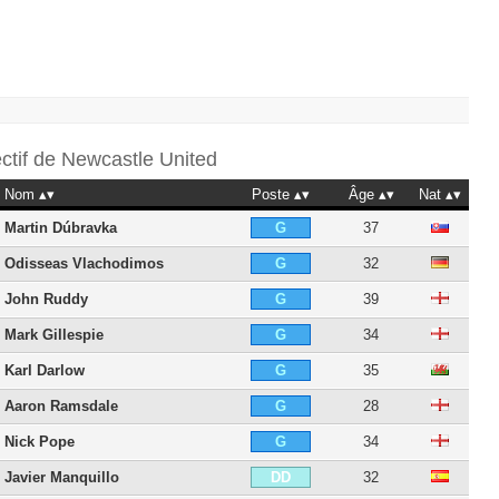
ectif de
Newcastle United
Nom
Poste
Âge
Nat
Martin Dúbravka
37
G
Odisseas Vlachodimos
32
G
John Ruddy
39
G
Mark Gillespie
34
G
Karl Darlow
35
G
Aaron Ramsdale
28
G
Nick Pope
34
G
Javier Manquillo
32
DD