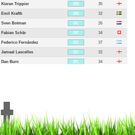
Kieran Trippier
35
DD
Emil Krafth
32
DD
Sven Botman
26
DC
Fabian Schär
34
DC
Federico Fernández
37
DC
Jamaal Lascelles
32
DC
Dan Burn
34
DC
Paul Dummett
34
DG
Jamal Lewis
28
DG
Matt Targett
30
DG
Matthew Longstaff
26
MDC
Sean Longstaff
28
MDC
Isaac Hayden
31
MDC
Joe Willock
26
MC