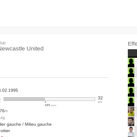
lub
Eff
Newcastle United
4.02.1995
1
32
s
ans
165
jours
.76
m
1
kg
lier gauche / Milieu gauche
oitier