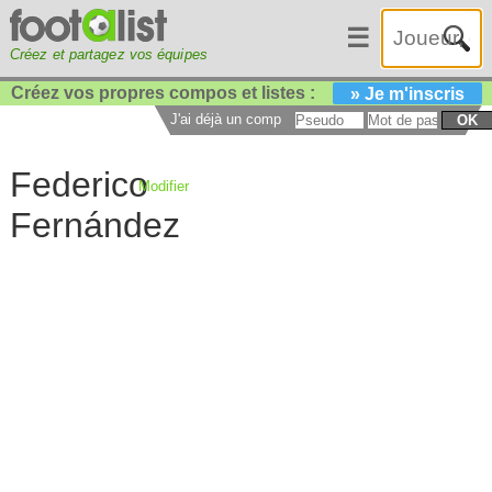
☰
Créez et partagez vos équipes
Créez vos propres compos et listes :
» Je m'inscris
J'ai déjà un compte :
OK
Federico
Modifier
Fernández