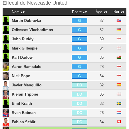
Effectif de
Newcastle United
Nom
Poste
Âge
Nat
Martin Dúbravka
37
G
Odisseas Vlachodimos
32
G
John Ruddy
39
G
Mark Gillespie
34
G
Karl Darlow
35
G
Aaron Ramsdale
28
G
Nick Pope
34
G
Javier Manquillo
32
DD
Kieran Trippier
35
DD
Emil Krafth
32
DD
Sven Botman
26
DC
Fabian Schär
34
DC