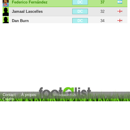
Federico Fernández
37
DC
Jamaal Lascelles
32
DC
Dan Burn
34
DC
Paul Dummett
34
DG
Jamal Lewis
28
DG
Matt Targett
30
DG
Matthew Longstaff
26
MDC
Sean Longstaff
28
MDC
Isaac Hayden
31
MDC
Joe Willock
26
MC
Contact
À propos
Elliott Anderson
23
MC
© Footalist 2026
Crédits
Bruno Guimarães
28
MC
Jeff Hendrick
34
MD
Jonjo Shelvey
34
MOC