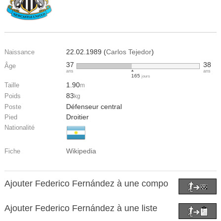
22.02.1989 (
Carlos Tejedor
)
Naissance
37
38
Âge
ans
ans
165
jours
1.90
Taille
m
83
Poids
kg
Défenseur central
Poste
Droitier
Pied
Nationalité
Wikipedia
Fiche
Ajouter Federico Fernández à une compo
Ajouter Federico Fernández à une liste