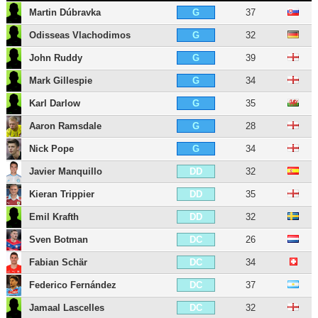
Martin Dúbravka
37
G
Odisseas Vlachodimos
32
G
John Ruddy
39
G
Mark Gillespie
34
G
Karl Darlow
35
G
Aaron Ramsdale
28
G
Nick Pope
34
G
Javier Manquillo
32
DD
Kieran Trippier
35
DD
Emil Krafth
32
DD
Sven Botman
26
DC
Fabian Schär
34
DC
Federico Fernández
37
DC
Jamaal Lascelles
32
DC