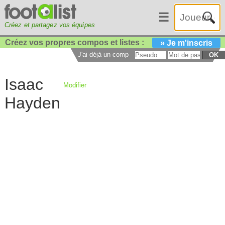
☰
Créez et partagez vos équipes
Créez vos propres compos et listes :
» Je m'inscris
J'ai déjà un compte :
OK
Isaac
Modifier
Hayden