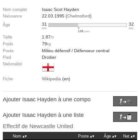
Isaac Scot Hayden
Nom complet
22.03.1995 (
Chelmsford
)
Naissance
31
32
Âge
ans
ans
138
jours
1.87
Taille
m
79
Poids
kg
Milieu défensif / Défenseur central
Poste
Droitier
Pied
Nationalité
Wikipedia
(en)
Fiche
Ajouter Isaac Hayden à une compo
Ajouter Isaac Hayden à une liste
Effectif de
Newcastle United
Nom
Poste
Âge
Nat