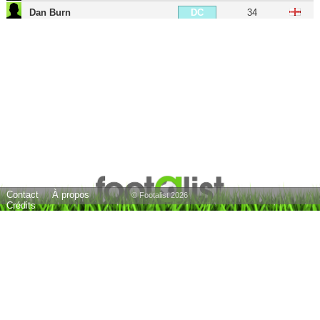
Dan Burn
34
DC
Paul Dummett
34
DG
Jamal Lewis
28
DG
Matt Targett
30
DG
Matthew Longstaff
26
MDC
Sean Longstaff
28
MDC
Isaac Hayden
31
MDC
Joe Willock
26
MC
Contact
À propos
Elliott Anderson
23
MC
© Footalist 2026
Crédits
Bruno Guimarães
28
MC
Jeff Hendrick
34
MD
Jonjo Shelvey
34
MOC
Miguel Almirón
32
MOC
Jacob Murphy
31
AIG