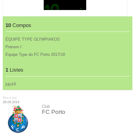
10
Compos
ÉQUIPE TYPE OLYMPIAKOS
Prénom I
Equipe Type du FC Porto 2017/18
1
Listes
juju14
Mise à jour :
28.09.2014
Club
FC Porto