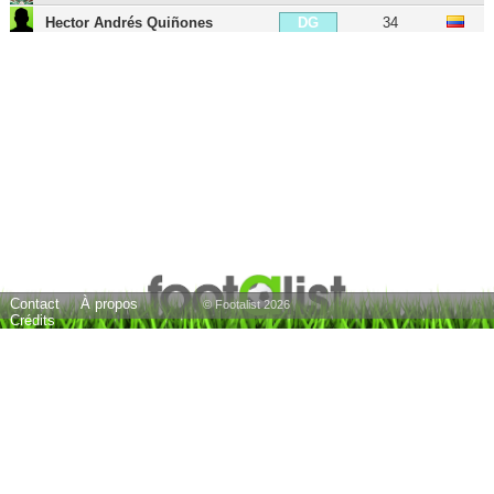
Hector Andrés Quiñones
34
DG
Marko Grujic
30
MDC
Mateus Uribe
35
MD
Josué
35
MOC
Kelvin
33
AID
Marat Izmailov
43
AID
Yacine Brahimi
36
AIG
Shoya Nakajima
31
AIG
Contact
À propos
Alberto Bueno
38
ATT
© Footalist 2026
Crédits
Kléber
36
BU
Laurent Depoitre
37
BU
Luuk de Jong
35
BU
Célestin Djim
31
BU
Samu Aghehowa
22
BU