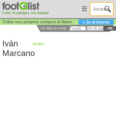
☰
Créez et partagez vos équipes
Créez vos propres compos et listes :
» Je m'inscris
J'ai déjà un compte :
OK
Iván
Modifier
Marcano