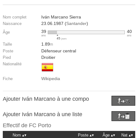
Iván Marcano Sierra
Nom complet
23.06.1987 (
Santander
)
Naissance
39
40
Âge
ans
ans
45
jours
1.89
Taille
m
Défenseur central
Poste
Droitier
Pied
Nationalité
Wikipedia
Fiche
Ajouter Iván Marcano à une compo
Ajouter Iván Marcano à une liste
Effectif de
FC Porto
Nom
Poste
Âge
Nat