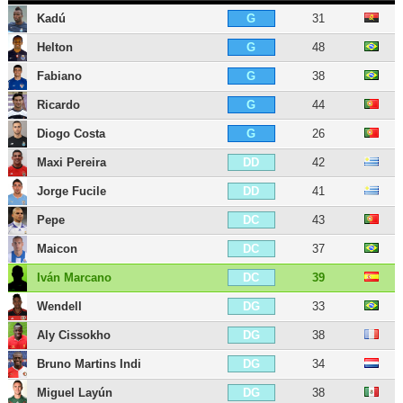
Kadú
31
G
Helton
48
G
Fabiano
38
G
Ricardo
44
G
Diogo Costa
26
G
Maxi Pereira
42
DD
Jorge Fucile
41
DD
Pepe
43
DC
Maicon
37
DC
Iván Marcano
39
DC
Wendell
33
DG
Aly Cissokho
38
DG
Bruno Martins Indi
34
DG
Miguel Layún
38
DG