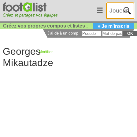
☰
Créez et partagez vos équipes
Créez vos propres compos et listes :
» Je m'inscris
J'ai déjà un compte :
OK
Georges
Modifier
Mikautadze