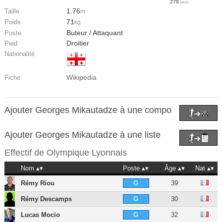
279
jours
1.76
Taille
m
71
Poids
kg
Buteur / Attaquant
Poste
Droitier
Pied
Nationalité
Wikipedia
Fiche
Ajouter Georges Mikautadze à une compo
Ajouter Georges Mikautadze à une liste
Effectif de
Olympique Lyonnais
Nom
Poste
Âge
Nat
Rémy Riou
39
G
Rémy Descamps
30
G
Lucas Mocio
32
G