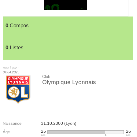
0
Compos
0
Listes
Mise à jour :
04.04.2025
Club
Olympique Lyonnais
31.10.2000 (
Lyon
)
Naissance
25
26
Âge
ans
ans