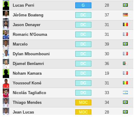
Lucas Perri
28
G
Jérôme Boateng
37
DC
Jason Denayer
31
DC
Romaric N'Gouma
31
DC
Marcelo
39
DC
Dylan Mboumbouni
30
DC
Djamel Benlamri
36
DC
Noham Kamara
19
DC
Youssouf Koné
31
DG
Nicolás Tagliafico
33
DG
Thiago Mendes
34
MDC
Jean Lucas
28
MDC
Jordan Veretout
33
MC
Maxence Caqueret
26
MC