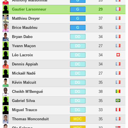
Anthony Maisonnial
28
G
Gautier Larsonneur
29
G
Matthieu Dreyer
37
G
Brice Maubleu
36
G
Bryan Dabo
34
DD
Yvann Maçon
27
DD
Léo Lacroix
34
DC
Dennis Appiah
34
DC
Mickaël Nadé
27
DC
Kévin Malcuit
35
DG
Cheikh M'Bengué
38
DG
Gabriel Silva
35
DG
Miguel Trauco
33
DG
Thomas Monconduit
35
MDC