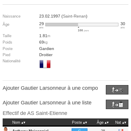
23.02.1997 (
Saint-Renan
)
Naissance
29
30
Âge
ans
ans
166
jours
1.81
Taille
m
69
Poids
kg
Gardien
Poste
Droitier
Pied
Nationalité
Ajouter Gautier Larsonneur à une compo
Ajouter Gautier Larsonneur à une liste
Effectif de
AS Saint-Etienne
Nom
Poste
Âge
Nat