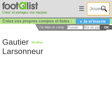
☰
Créez et partagez vos équipes
Créez vos propres compos et listes :
» Je m'inscris
J'ai déjà un compte :
OK
Gautier
Modifier
Larsonneur