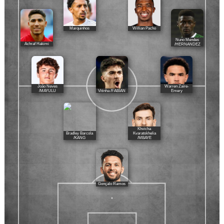
Marquinhos
Willian Pacho
Nuno Mendes
Achraf Hakimi
/HERNANDEZ
João Neves
Warren Zaïre-
Vitinha /FABIAN
/MAYULU
Emery
Khvicha
Bradley Barcola
Kvaratskhelia
/KANG
/MBAYE
Gonçalo Ramos