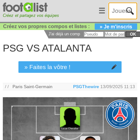
☰
Créez et partagez vos équipes
Créez vos propres compos et listes :
» Je m'inscris
J'ai déjà un compte :
OK
PSG VS ATALANTA
» Faites la vôtre !
/ /
Paris Saint-Germain
PSGThewire
13/09/2025 11:13
Lucas Chevalier