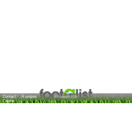
Contact
À propos
© Footalist 2026
Crédits