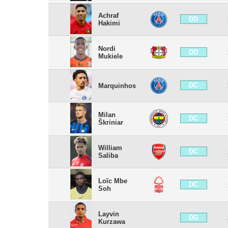
Achraf
DD
Hakimi
Nordi
DD
Mukiele
DC
Marquinhos
Milan
DC
Škriniar
William
DC
Saliba
Loïc Mbe
DC
Soh
Layvin
DG
Kurzawa