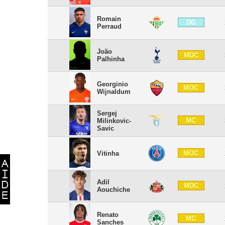
Romain
DG
Perraud
João
MDC
Palhinha
Georginio
MOC
Wijnaldum
Sergej
MC
Milinkovic-
Savic
MOC
Vitinha
Adil
MDC
Aouchiche
Renato
MC
Sanches