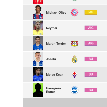
MG
Michael Olise
AIG
Neymar
AIG
Martin Terrier
BU
Joselu
BU
Moise Kean
Georginio
BU
Rutter