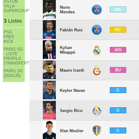
ASTON
VILLA
Nuno
DG
SUPERCOUPE
Mendes
3
Listes
MC
Fabián Ruiz
PSG
FREE
KICK
Kylian
PARIS SG
AIG
Mbappé
- LISTE
PROFILS
(TRANSFERT)
BU
Mauro Icardi
PARIS SG
(2024-25)
G
Keylor Navas
G
Sergio Rico
G
Illan Meslier