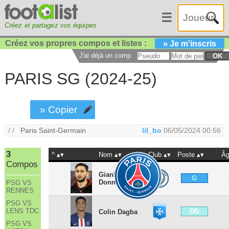
☰
Créez et partagez vos équipes
Créez vos propres compos et listes :
» Je m'inscris
J'ai déjà un compte :
OK
PARIS SG (2024-25)
» Copier
/ /
Paris Saint-Germain
lil_bo
06/05/2024 00:56
3
^
Nom
Club
Poste
Â
Compos
Gianluigi
G
Donnarumma
PSG VS
RENNES
PSG VS
LENS TDC
DD
Colin Dagba
PSG VS