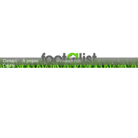
Contact
À propos
© Footalist 2026
Crédits