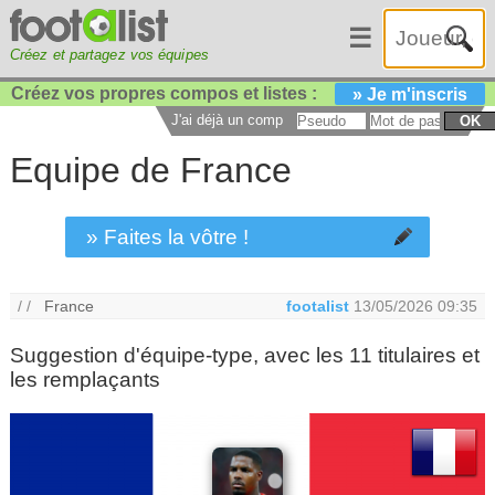
☰
Créez et partagez vos équipes
Créez vos propres compos et listes :
» Je m'inscris
J'ai déjà un compte :
OK
Equipe de France
» Faites la vôtre !
/ /
France
footalist
13/05/2026 09:35
Suggestion d'équipe-type, avec les 11 titulaires et
les remplaçants