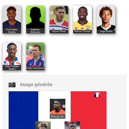
Christopher
Maghnes
Rayan Cherki
Marcus Thuram
Hugo Ekitike
Nkunku
Akliouche
Jean-Philippe
Didier Deschamps
Mateta
Image générée