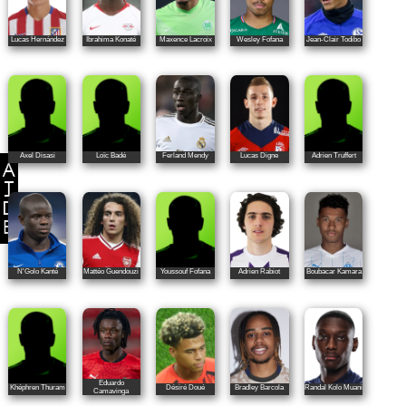
Lucas Hernández
Ibrahima Konaté
Maxence Lacroix
Wesley Fofana
Jean-Clair Todibo
Axel Disasi
Loïc Badé
Ferland Mendy
Lucas Digne
Adrien Truffert
N'Golo Kanté
Mattéo Guendouzi
Youssouf Fofana
Adrien Rabiot
Boubacar Kamara
Eduardo
Khéphren Thuram
Désiré Doué
Bradley Barcola
Randal Kolo Muani
Camavinga