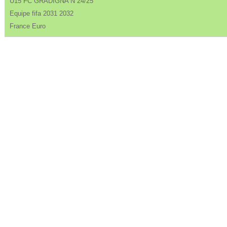
U15 FC GRADIGNA N 24/25
Equipe fifa 2031 2032
France Euro