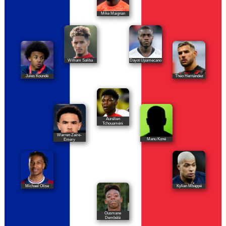
Mike Maignan
William Saliba
Dayot Upamecano
Jules Koundé
Théo Hernández
Aurélien
Tchouaméni
Warren Zaïre-
Manu Koné
Emery
Michael Olise
Kylian Mbappé
Ousmane
Dembélé