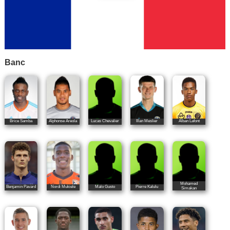
Banc
Brice Samba
Alphonse Areola
Lucas Chevalier
Illan Meslier
Alban Lafont
Mohamed
Benjamin Pavard
Nordi Mukiele
Malo Gusto
Pierre Kalulu
Simakan