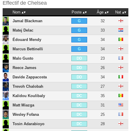
Effectif de
Chelsea
Nom
Poste
Âge
Nat
Jamal Blackman
32
G
Matej Delac
33
G
Édouard Mendy
34
G
Marcus Bettinelli
34
G
Malo Gusto
23
DD
Reece James
26
DD
Davide Zappacosta
34
DD
Trevoh Chalobah
27
DC
Kalidou Koulibaly
35
DC
Matt Miazga
31
DC
Wesley Fofana
25
DC
Tosin Adarabioyo
28
DC