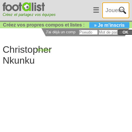
☰
Créez et partagez vos équipes
Créez vos propres compos et listes :
» Je m'inscris
J'ai déjà un compte :
OK
Christopher
Modifier
Nkunku