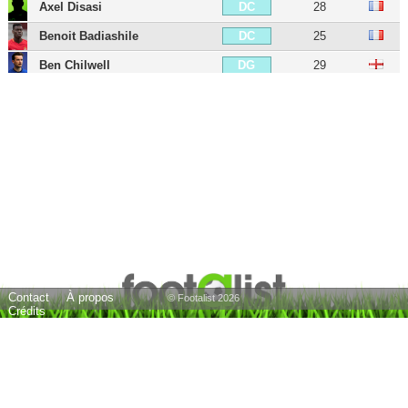
Axel Disasi
28
DC
Benoit Badiashile
25
DC
Ben Chilwell
29
DG
Moisés Caicedo
24
MDC
Mason Mount
27
MC
Enzo Fernández
25
MC
Lesley Ugochukwu
22
MC
Cole Palmer
24
MD
Christopher Nkunku
28
MOC
Marc Cucurella
28
MG
Contact
À propos
Raheem Sterling
31
AIG
© Footalist 2026
Crédits
Marko Marin
38
AIG
Callum Hudson-Odoi
25
AIG
João Felix
26
ATT