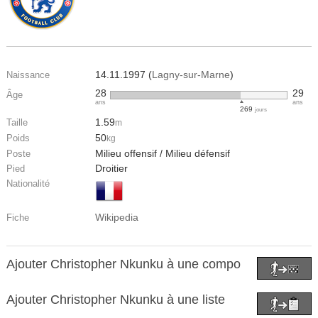
14.11.1997 (
Lagny-sur-Marne
)
Naissance
28
29
Âge
ans
ans
269
jours
1.59
Taille
m
50
Poids
kg
Milieu offensif / Milieu défensif
Poste
Droitier
Pied
Nationalité
Wikipedia
Fiche
Ajouter Christopher Nkunku à une compo
Ajouter Christopher Nkunku à une liste