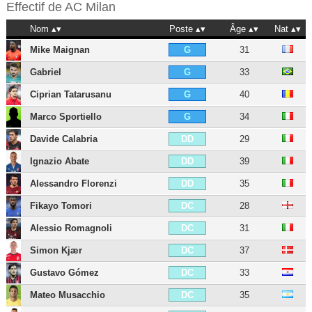
Effectif de
AC Milan
Nom
Poste
Âge
Nat
Mike Maignan
31
G
Gabriel
33
G
Ciprian Tatarusanu
40
G
Marco Sportiello
34
G
Davide Calabria
29
DD
Ignazio Abate
39
DD
Alessandro Florenzi
35
DD
Fikayo Tomori
28
DC
Alessio Romagnoli
31
DC
Simon Kjær
37
DC
Gustavo Gómez
33
DC
Mateo Musacchio
35
DC