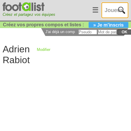
☰
Créez et partagez vos équipes
Créez vos propres compos et listes :
» Je m'inscris
J'ai déjà un compte :
OK
Adrien
Modifier
Rabiot