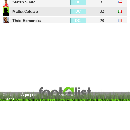
Stefan Simic
31
DC
Mattia Caldara
32
DC
Théo Hernández
28
DG
Luca Antonelli
39
DG
Ivan Strinic
39
DG
Lucas Biglia
40
MDC
Adrien Rabiot
31
MC
Riccardo Montolivo
41
MC
Andrea Poli
36
MC
Andrea Bertolacci
35
MC
Contact
À propos
Youssouf Fofana
27
MC
© Footalist 2026
Crédits
Christian Pulisic
27
MOC
Alen Halilovic
30
MOC
Matías Fernández
40
MOC