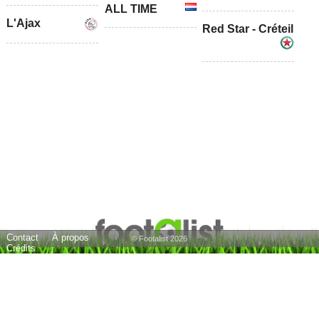
ALL TIME
L'Ajax
Red Star - Créteil
Contact
À propos
© Footalist 2026
Crédits