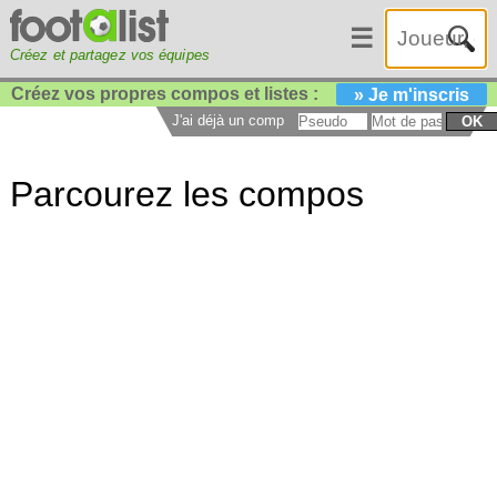
☰
Créez et partagez vos équipes
Créez vos propres compos et listes :
» Je m'inscris
J'ai déjà un compte :
OK
Parcourez les compos