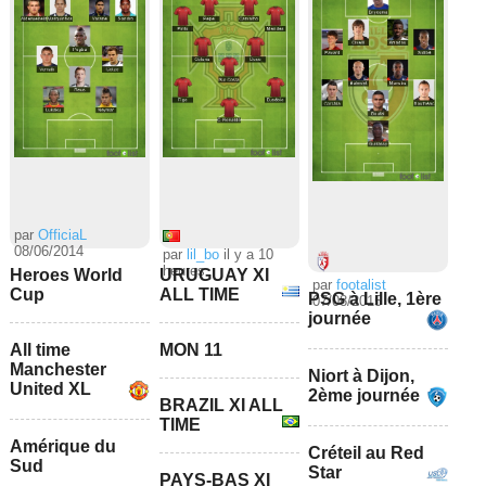
par
OfficiaL
08/06/2014
par
lil_bo
il y a 10
heures
Heroes World
URUGUAY XI
par
footalist
Cup
ALL TIME
PSG à Lille, 1ère
07/08/2015
journée
All time
MON 11
Manchester
Niort à Dijon,
United XL
2ème journée
BRAZIL XI ALL
TIME
Amérique du
Créteil au Red
Sud
Star
PAYS-BAS XI