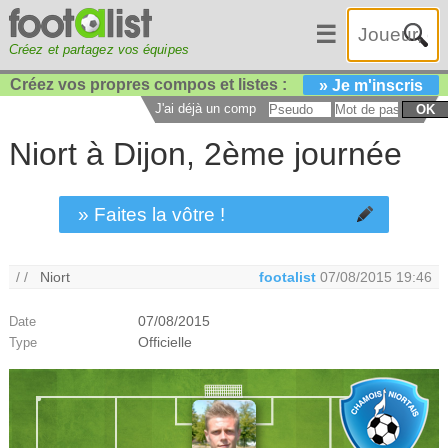
☰
Créez et partagez vos équipes
Créez vos propres compos et listes :
» Je m'inscris
J'ai déjà un compte :
OK
Niort à Dijon, 2ème journée
» Faites la vôtre !
/ /
Niort
footalist
07/08/2015 19:46
07/08/2015
Date
Officielle
Type