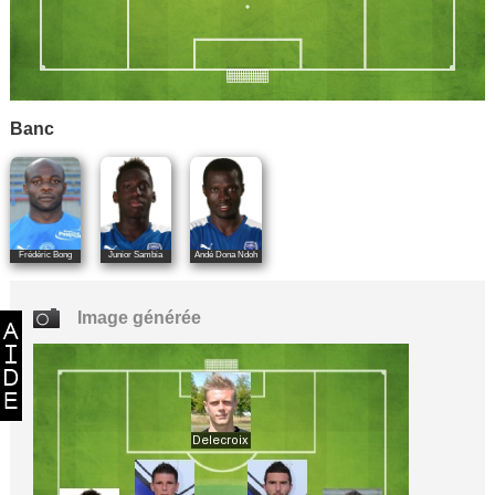
Banc
Frédéric Bong
Junior Sambia
Andé Dona Ndoh
Image générée