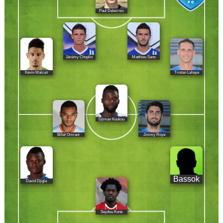
Paul Delecroix
Jérémy Choplin
Matthieu Sans
Kévin Malcuit
Tristan Lahaye
Djiman Koukou
Billel Omrani
Jimmy Roye
Bassok
David Djigla
Seydou Koné