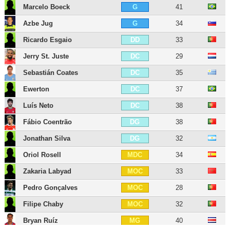
Marcelo Boeck
41
G
Azbe Jug
34
G
Ricardo Esgaio
33
DD
Jerry St. Juste
29
DC
Sebastián Coates
35
DC
Ewerton
37
DC
Luís Neto
38
DC
Fábio Coentrão
38
DG
Jonathan Silva
32
DG
Oriol Rosell
34
MDC
Zakaria Labyad
33
MOC
Pedro Gonçalves
28
MOC
Filipe Chaby
32
MOC
Bryan Ruíz
40
MG