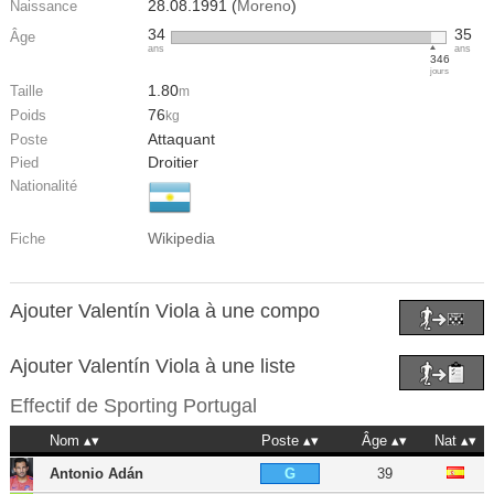
28.08.1991 (
Moreno
)
Naissance
34
35
Âge
ans
ans
346
jours
1.80
Taille
m
76
Poids
kg
Attaquant
Poste
Droitier
Pied
Nationalité
Wikipedia
Fiche
Ajouter Valentín Viola à une compo
Ajouter Valentín Viola à une liste
Effectif de
Sporting Portugal
Nom
Poste
Âge
Nat
Antonio Adán
39
G