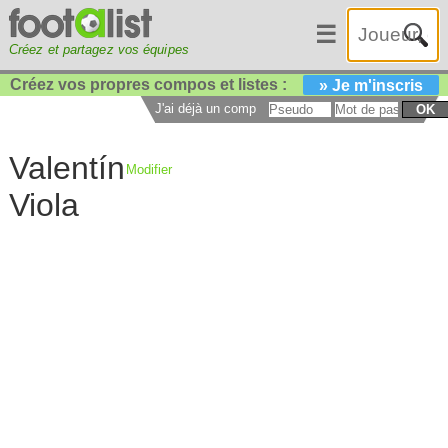
☰
Créez et partagez vos équipes
Créez vos propres compos et listes :
» Je m'inscris
J'ai déjà un compte :
OK
Valentín
Modifier
Viola