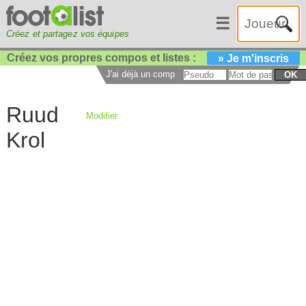
☰
Créez et partagez vos équipes
Créez vos propres compos et listes :
» Je m'inscris
J'ai déjà un compte :
OK
Ruud
Modifier
Krol