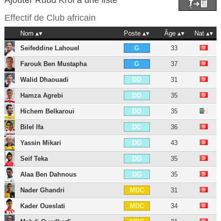
Ajouter Ruud Krol à une liste
Effectif de
Club africain
Nom
Poste
Âge
Nat
Seifeddine Lahouel
33
G
Farouk Ben Mustapha
37
G
Walid Dhaouadi
31
DD
Hamza Agrebi
35
DD
Hichem Belkaroui
35
DD
Bilel Ifa
36
DC
Yassin Mikari
43
DG
Seif Teka
35
DG
Alaa Ben Dahnous
35
DG
Nader Ghandri
31
MDC
Kader Oueslati
34
MDC