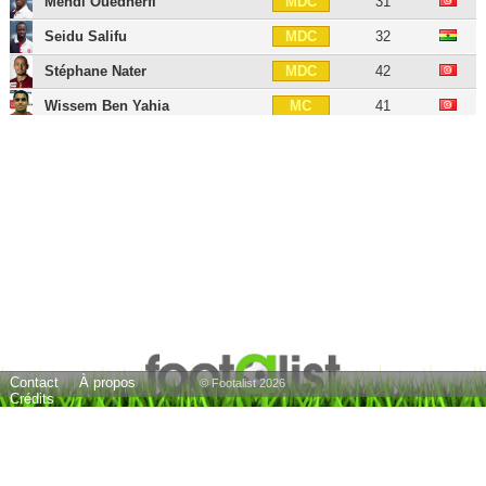
Mehdi Ouedherfi
31
MDC
Seidu Salifu
32
MDC
Stéphane Nater
42
MDC
Wissem Ben Yahia
41
MC
Mourad Hedhli
36
MOC
Tijani Belaïd
38
MOC
Imed Meniaoui
43
AID
Zouhaier Dhaouadi
38
AIG
Abdelmoumene Djabou
39
ATT
Saber Khalifa
39
BU
Malick Touré
30
BU
Contact
À propos
Ruud Krol
77
E
© Footalist 2026
Crédits
23 joueurs