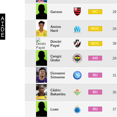
MC
Gerson
29
Amine
MOC
29
Harit
Dimitri
39
MOC
Payet
Cengiz
AID
29
Ünder
Giovanni
BU
31
Simeone
Cédric
BU
35
Bakambu
BU
Luan
37