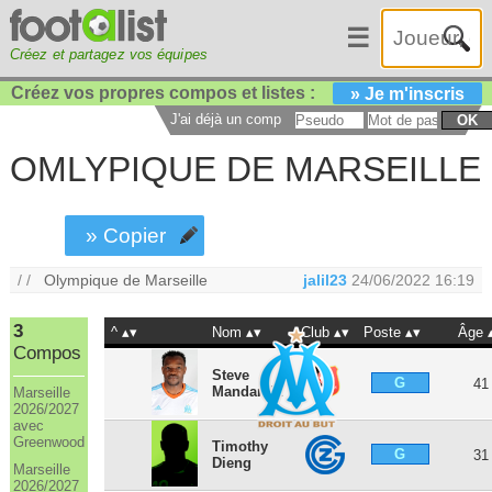
☰
Créez et partagez vos équipes
Créez vos propres compos et listes :
» Je m'inscris
J'ai déjà un compte :
OK
OMLYPIQUE DE MARSEILLE
» Copier
/ /
Olympique de Marseille
jalil23
24/06/2022 16:19
3
^
Nom
Club
Poste
Âge
Compos
Steve
G
41
Mandanda
Marseille
2026/2027
avec
Greenwood
Timothy
G
31
Dieng
Marseille
2026/2027