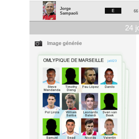
Jorge
E
66
Sampaoli
24
j
Image générée