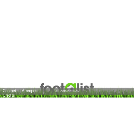
Contact
À propos
© Footalist 2026
Crédits