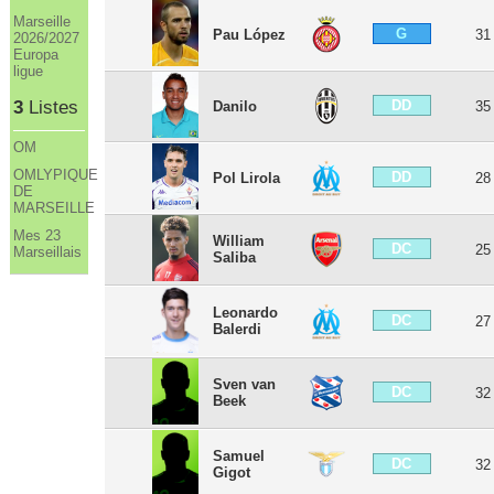
Marseille
G
Pau López
31
2026/2027
Europa
ligue
3
Listes
DD
Danilo
35
OM
OMLYPIQUE
DD
Pol Lirola
28
DE
MARSEILLE
Mes 23
William
DC
25
Marseillais
Saliba
Leonardo
DC
27
Balerdi
Sven van
DC
32
Beek
Samuel
DC
32
Gigot