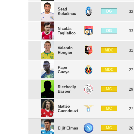
Sead
DG
33
Kolašinac
Nicolás
DG
33
Tagliafico
Valentin
MDC
31
Rongier
Pape
MDC
27
Gueye
Riechedly
MC
29
Bazoer
Mattéo
MC
27
Guendouzi
MC
Eljif Elmas
26