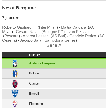
Nés à Bergame
7 joueurs
Roberto Gagliardini
(
Inter Milan
) -
Mattia Caldara
(
AC
Milan
) -
Cesare Natali
(
Bologne FC
) -
Ivan Pelizzoli
(
Pescara
) -
Andrea Lazzari
(
AS Bari
) -
Gabriele Perico
(
AC
Cesena
) -
Jacopo Sala
(
Sampdoria Gênes
)
Serie A
Nom
Atalanta Bergame
Bologne
Cagliari
Empoli
Fiorentina