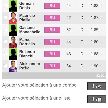
Germán
BU
44
D
1.83m
Denis
Mauricio
BU
42
D
1.87m
Pinilla
Gaetano
BU
32
D
1.85m
Monachello
Marco
BU
44
G
1.80m
Borriello
Rolando
BU
43
D
1.88m
Bianchi
Aleksandar
BU
34
D
1.90m
Pešic
32 jou
Ajouter votre sélection à une compo
Ajouter votre sélection à une liste