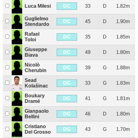
DC
Luca Milesi
33
D
1.82m
Guglielmo
DC
45
D
1.90m
Stendardo
Rafael
DC
35
D
1.85m
Toloi
Giuseppe
DC
49
D
1.80m
Biava
Nicolò
DC
39
G
1.88m
Cherubin
Sead
DG
33
G
1.83m
Kolašinac
Boukary
DG
41
G
1.81m
Dramé
Gianpaolo
DG
46
D
1.80m
Bellini
Cristiano
DG
43
G
1.70m
Del Grosso