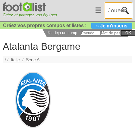
☰
Créez et partagez vos équipes
Créez vos propres compos et listes :
» Je m'inscris
J'ai déjà un compte :
OK
Atalanta Bergame
/ /
Italie
/
Serie A