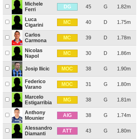
Michele
DG
45
G
1.82m
Ferri
Luca
MC
40
D
1.75m
Cigarini
Carlos
MC
39
D
1.78m
Carmona
Nicolas
MC
30
D
1.86m
Napol
MOC
Josip Ilicic
38
G
1.90m
Federico
MOC
31
G
1.80m
Varano
Marcelo
MG
38
G
1.81m
Estigarribia
Anthony
AIG
38
G
1.74m
Mounier
Alessandro
ATT
43
G
1.80m
Diamanti