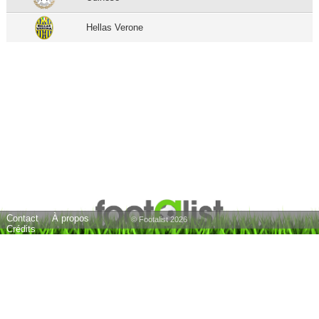
Hellas Verone
Contact
À propos
© Footalist 2026
Crédits