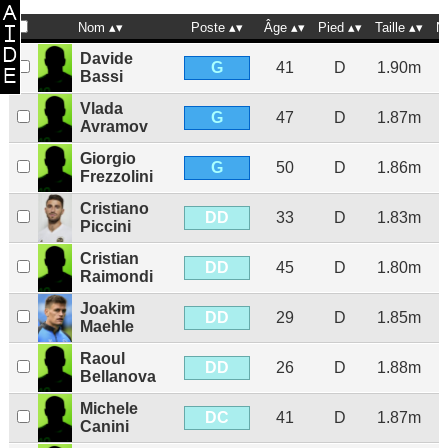
Nom
Poste
Âge
Pied
Taille
N
Davide
G
41
D
1.90m
Bassi
Vlada
G
47
D
1.87m
Avramov
Giorgio
G
50
D
1.86m
Frezzolini
Cristiano
DD
33
D
1.83m
Piccini
Cristian
DD
45
D
1.80m
Raimondi
Joakim
DD
29
D
1.85m
Maehle
Raoul
DD
26
D
1.88m
Bellanova
Michele
DC
41
D
1.87m
Canini