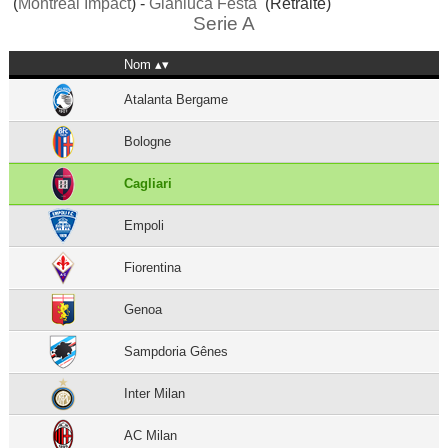
(
Montreal Impact
) -
Gianluca Festa
(Retraité)
Serie A
Nom
Atalanta Bergame
Bologne
Cagliari
Empoli
Fiorentina
Genoa
Sampdoria Gênes
Inter Milan
AC Milan