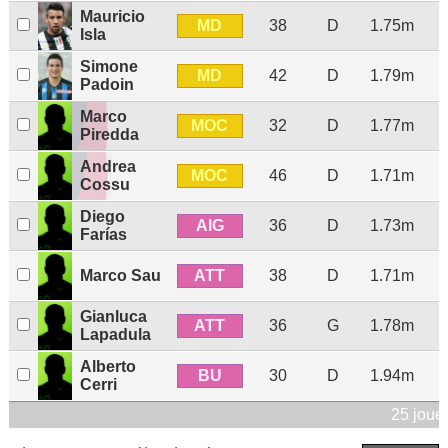
Mauricio
MD
38
D
1.75m
Isla
Simone
MD
42
D
1.79m
Padoin
Marco
MOC
32
D
1.77m
Piredda
Andrea
MOC
46
D
1.71m
Cossu
Diego
AIG
36
D
1.73m
Farías
ATT
Marco Sau
38
D
1.71m
Gianluca
ATT
36
G
1.78m
Lapadula
Alberto
BU
30
D
1.94m
Cerri
25 joue