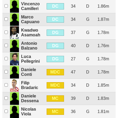
Vincenzo
DC
34
D
1.86m
Camilleri
Marco
DC
34
G
1.87m
Capuano
Kwadwo
DG
37
G
1.78m
Asamoah
Antonio
DG
40
D
1.76m
Balzano
Luca
DG
27
G
1.78m
Pellegrini
Daniele
MDC
47
D
1.78m
Conti
Filip
MDC
34
D
1.85m
Bradaric
Daniele
MC
39
D
1.83m
Dessena
Nicolas
MC
36
G
1.81m
Viola