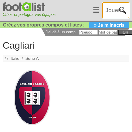
☰
Créez et partagez vos équipes
Créez vos propres compos et listes :
» Je m'inscris
J'ai déjà un compte :
OK
Cagliari
/ /
Italie
/
Serie A