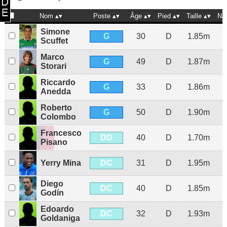
Nom
Poste
Âge
Pied
Taille
Na
Simone
G
30
D
1.85m
Scuffet
Marco
G
49
D
1.87m
Storari
Riccardo
G
33
D
1.86m
Anedda
Roberto
G
50
D
1.90m
Colombo
Francesco
DD
40
D
1.70m
Pisano
DC
Yerry Mina
31
D
1.95m
Diego
DC
40
D
1.85m
Godín
Edoardo
DC
32
D
1.93m
Goldaniga