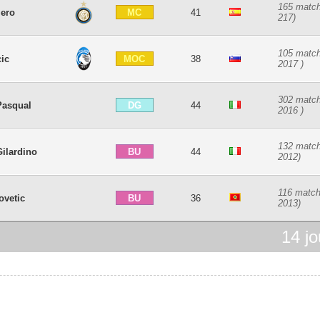
165 match
MC
lero
41
217)
105 match
MOC
cic
38
2017 )
302 match
DG
Pasqual
44
2016 )
132 match
BU
Gilardino
44
2012)
116 match
BU
ovetic
36
2013)
14
jo