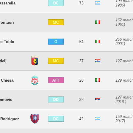
109 match
DC
assarella
73
1986)
162 match
MC
ontuori
1961)
266 match
G
co Toldo
54
2001)
MC
delj
37
127 match
ATT
 Chiesa
28
129 match
127 match
DD
omovic
38
2018 )
159 match
DC
 Rodríguez
42
2017)