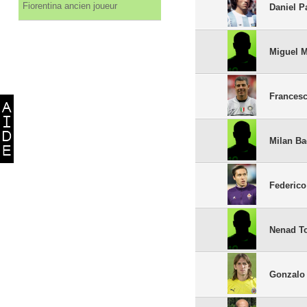
Fiorentina ancien joueur
Daniel P
Miguel M
Frances
Milan Ba
Federico
Nenad T
Gonzalo