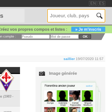
EN
ES
es
réez vos propres compos et listes :
» Je m'inscris
 un compte :
OK
saillier
19/07/2020 11:57
Image générée
s (1988 -
s (1983 -