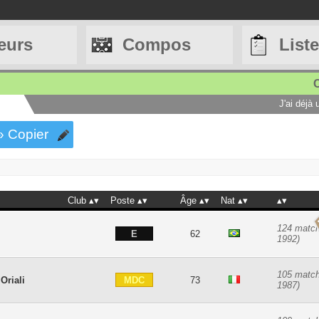
eurs
Compos
List
C
J'ai déjà
» Copier
Club
Poste
Âge
Nat
124 match
E
62
1992)
105 match
MDC
Oriali
73
1987)