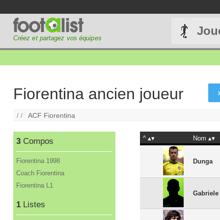
Jou
Créez et partagez vos équipes
Fiorentina ancien joueur
/ /
ACF Fiorentina
^
Nom
3
Compos
Fiorentina 1998
Dunga
Coach Fiorentina
Fiorentina L1
Gabriele 
1
Listes