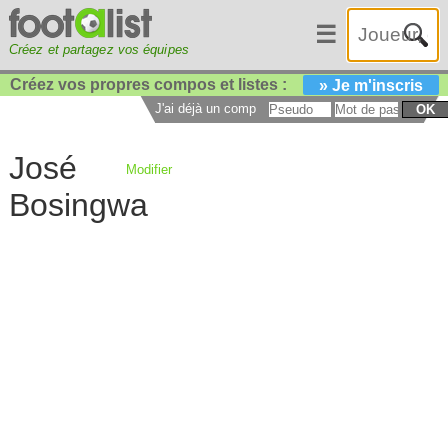
☰
Créez et partagez vos équipes
Créez vos propres compos et listes :
» Je m'inscris
J'ai déjà un compte :
OK
José
Modifier
Bosingwa