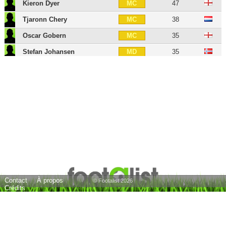
Kieron Dyer
47
MC
Tjaronn Chery
38
MC
Oscar Gobern
35
MC
Stefan Johansen
35
MD
Niko Kranjcar
41
MOC
Yossi Benayoun
46
MOC
Jack Colback
36
MG
Yeni N'Gbakoto
34
AID
Albert Adomah
38
AID
Idrissa Sylla
35
BU
21 joueurs
Contact
À propos
© Footalist 2026
Crédits