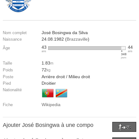
José Bosingwa da Silva
Nom complet
24.08.1982 (
Brazzaville
)
Naissance
43
44
Âge
ans
ans
348
jours
1.83
Taille
m
72
Poids
kg
Arrière droit / Milieu droit
Poste
Droitier
Pied
Nationalité
Wikipedia
Fiche
Ajouter José Bosingwa à une compo