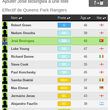
Ajouter José Bosingwa à une liste
Effectif de
Queens Park Rangers
Nom
Poste
Âge
Nat
Robert Green
46
G
Nedum Onuoha
39
DD
José Bosingwa
43
DD
Luke Young
47
DD
Richard Dunne
46
DC
Steve Cook
35
DC
Paul Konchesky
45
DG
Samba Diakité
37
MDC
Max Ehmer
34
MDC
Jermaine Jenas
43
MC
Alejandro Faurlín
39
MC