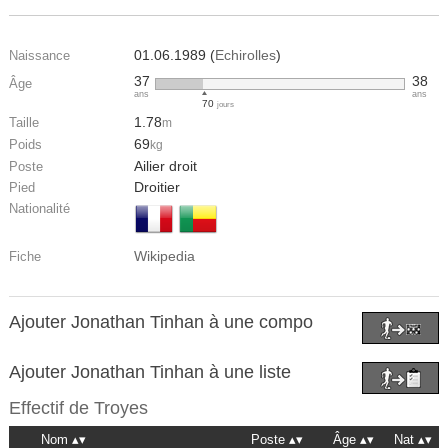
01.06.1989 (
Echirolles
)
Naissance
37
38
Âge
ans
ans
70
jours
1.78
Taille
m
69
Poids
kg
Ailier droit
Poste
Droitier
Pied
Nationalité
Wikipedia
Fiche
Ajouter Jonathan Tinhan à une compo
Ajouter Jonathan Tinhan à une liste
Effectif de
Troyes
Nom
Poste
Âge
Nat