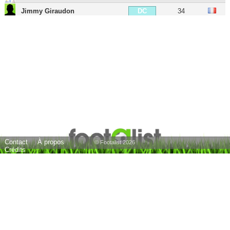
Jimmy Giraudon
34
DC
Yasser Larouci
25
DG
Quentin Othon
38
MDC
Youssouf M'Changama
35
MDC
Alois Confais
29
MDC
Guillaume Lacour
46
MD
Renaud Ripart
33
MOC
Benjamin Nivet
49
MOC
Contact
À propos
Tristan Dingomé
35
MOC
© Footalist 2026
Crédits
Chaouki Ben Saada
42
MOC
Mour Paye
32
MOC
Karim Azamoum
36
MOC
Lossémy Karaboué
38
AID
Jonathan Tinhan
37
AID