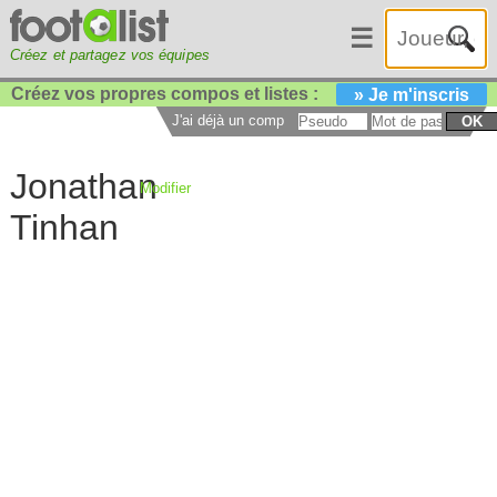
☰
Créez et partagez vos équipes
Créez vos propres compos et listes :
» Je m'inscris
J'ai déjà un compte :
OK
Jonathan
Modifier
Tinhan