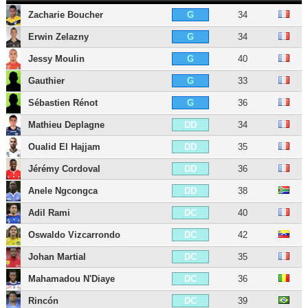
Zacharie Boucher
34
G
Erwin Zelazny
34
G
Jessy Moulin
40
G
Gauthier
33
G
Sébastien Rénot
36
G
Mathieu Deplagne
34
DD
Oualid El Hajjam
35
DD
Jérémy Cordoval
36
DD
Anele Ngcongca
38
DD
Adil Rami
40
DC
Oswaldo Vizcarrondo
42
DC
Johan Martial
35
DC
Mahamadou N'Diaye
36
DC
Rincón
39
DC