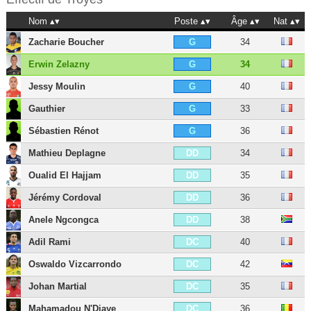
Nom
Poste
Âge
Nat
Zacharie Boucher
34
G
Erwin Zelazny
34
G
Jessy Moulin
40
G
Gauthier
33
G
Sébastien Rénot
36
G
Mathieu Deplagne
34
DD
Oualid El Hajjam
35
DD
Jérémy Cordoval
36
DD
Anele Ngcongca
38
DD
Adil Rami
40
DC
Oswaldo Vizcarrondo
42
DC
Johan Martial
35
DC
Mahamadou N'Diaye
36
DC