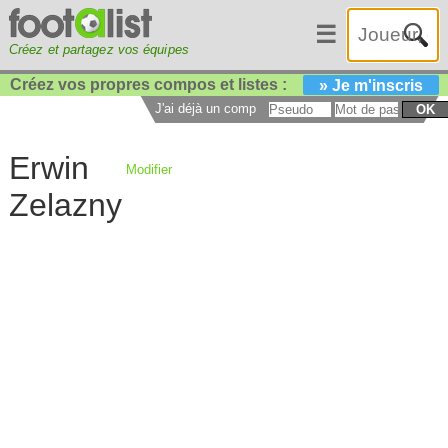
☰
Créez et partagez vos équipes
Créez vos propres compos et listes :
» Je m'inscris
J'ai déjà un compte :
OK
Erwin
Modifier
Zelazny