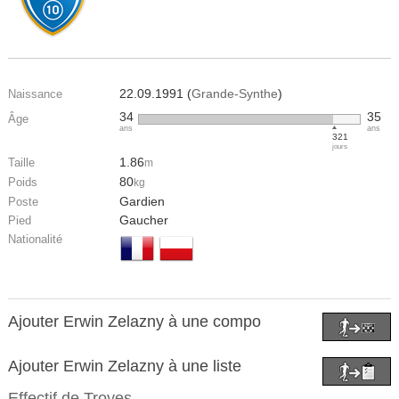
22.09.1991 (
Grande-Synthe
)
Naissance
34
35
Âge
ans
ans
321
jours
1.86
Taille
m
80
Poids
kg
Gardien
Poste
Gaucher
Pied
Nationalité
Ajouter Erwin Zelazny à une compo
Ajouter Erwin Zelazny à une liste
Effectif de
Troyes