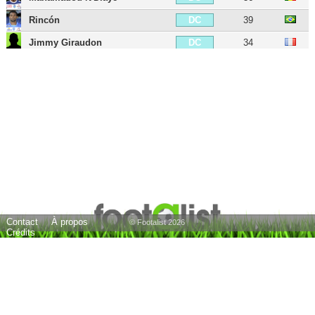
Rincón
39
DC
Jimmy Giraudon
34
DC
Yasser Larouci
25
DG
Quentin Othon
38
MDC
Youssouf M'Changama
35
MDC
Alois Confais
29
MDC
Guillaume Lacour
46
MD
Renaud Ripart
33
MOC
Benjamin Nivet
49
MOC
Contact
À propos
Tristan Dingomé
35
MOC
© Footalist 2026
Crédits
Chaouki Ben Saada
42
MOC
Mour Paye
32
MOC
Karim Azamoum
36
MOC
Lossémy Karaboué
38
AID