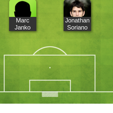
Marc
Jonathan
Janko
Soriano