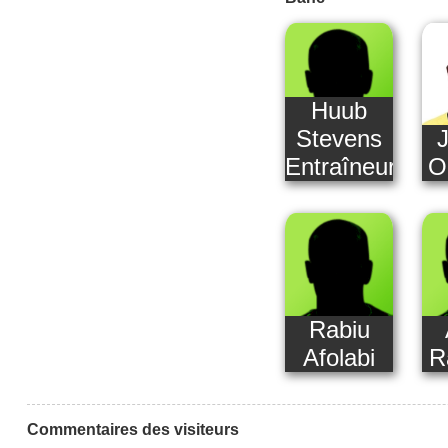
Huub
Stevens
Entraîneur
O
Rabiu
Afolabi
R
Commentaires des visiteurs