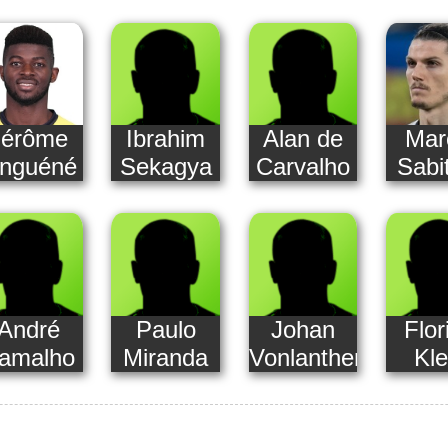
Jérôme
Ibrahim
Alan de
Mar
nguéné
Sekagya
Carvalho
Sabi
André
Paulo
Johan
Flor
amalho
Miranda
Vonlanthen
Kle