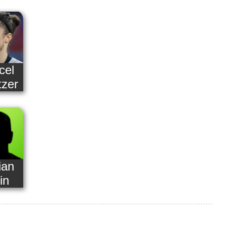
cel
tzer
ian
in