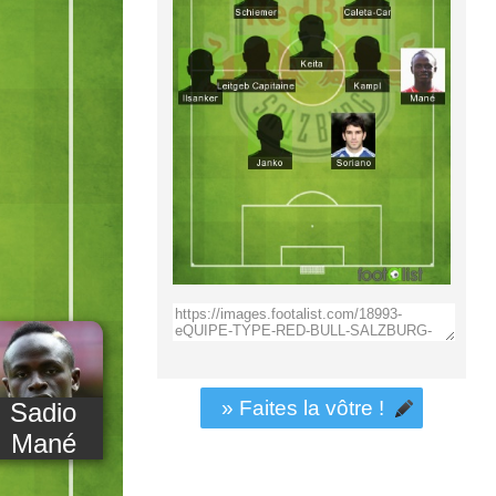
» Faites la vôtre !
Sadio
Mané