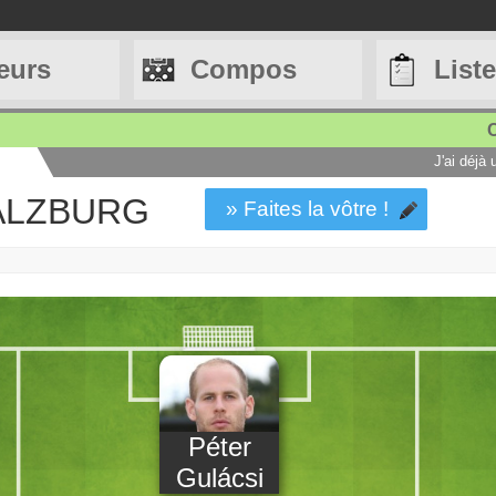
eurs
Compos
List
C
J'ai déjà
SALZBURG
» Faites la vôtre !
Péter
Gulácsi