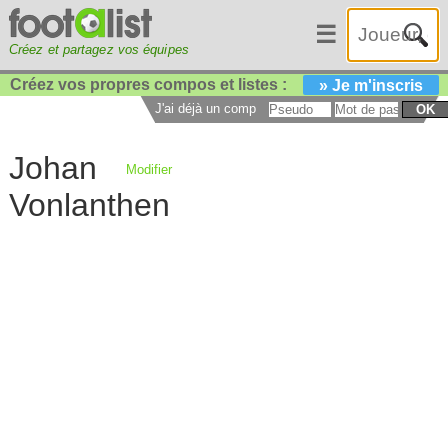
☰
Créez et partagez vos équipes
Créez vos propres compos et listes :
» Je m'inscris
J'ai déjà un compte :
OK
Johan
Modifier
Vonlanthen