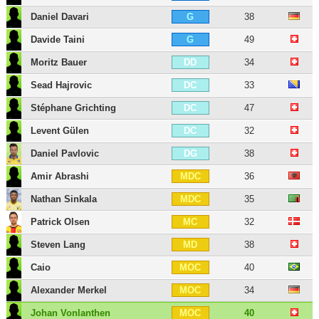
Daniel Davari
38
G
Davide Taini
49
G
Moritz Bauer
34
DD
Sead Hajrovic
33
DC
Stéphane Grichting
47
DC
Levent Gülen
32
DC
Daniel Pavlovic
38
DG
Amir Abrashi
36
MDC
Nathan Sinkala
35
MDC
Patrick Olsen
32
MC
Steven Lang
38
MD
Caio
40
MOC
Alexander Merkel
34
MOC
Johan Vonlanthen
40
MOC