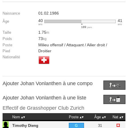
01.02.1986
Naissance
40
41
Âge
ans
ans
189
jours
1.75
Taille
m
73
Poids
kg
Milieu offensif / Attaquant / Ailier droit /
Poste
Droitier
Pied
Nationalité
Ajouter Johan Vonlanthen à une compo
Ajouter Johan Vonlanthen à une liste
Effectif de
Grasshopper Club Zurich
Nom
Poste
Âge
Nat
Timothy Dieng
31
G