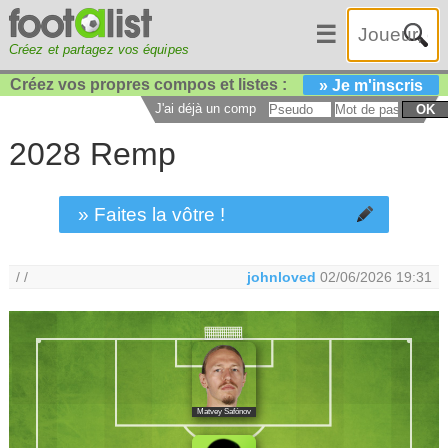
☰
Créez et partagez vos équipes
Créez vos propres compos et listes :
» Je m'inscris
J'ai déjà un compte :
OK
2028 Remp
» Faites la vôtre !
/ /
johnloved
02/06/2026 19:31
Matvey Safónov