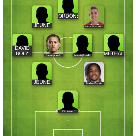
ORDONEZ
JEUNE
Lucas Hernández
DAVID
BOLY
METHALIE
Senny Mayulu
Ayyoub Bouaddi
JEUNE
Bradley Barcola
Elie Kroupi