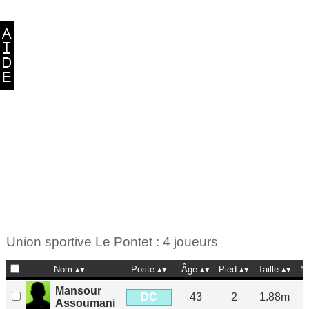
Union sportive Le Pontet : 4 joueurs
Nom
Poste
Âge
Pied
Taille
N
Mansour
DC
43
2
1.88m
Assoumani