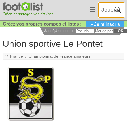
☰
Créez et partagez vos équipes
Créez vos propres compos et listes :
» Je m'inscris
J'ai déjà un compte :
OK
Union sportive Le Pontet
/ /
France
/
Championnat de France amateurs