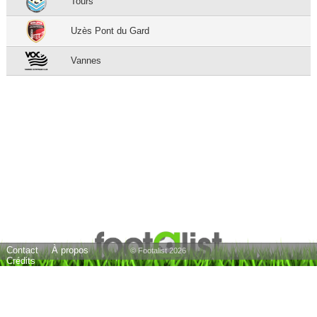
Tours
Uzès Pont du Gard
Vannes
Contact
À propos
© Footalist 2026
Crédits