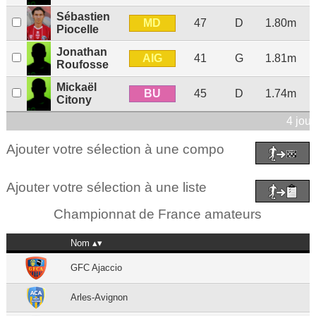
Sébastien
MD
47
D
1.80m
Piocelle
Jonathan
AIG
41
G
1.81m
Roufosse
Mickaël
BU
45
D
1.74m
Citony
4 jou
Ajouter votre sélection à une compo
Ajouter votre sélection à une liste
Championnat de France amateurs
Nom
GFC Ajaccio
Arles-Avignon