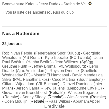
Bonaventure Kalou
-
Jerzy Dudek
-
Stefan de Vrij
» Voir la liste des anciens joueurs du club
Nés à Rotterdam
22 joueurs
Robin van Persie
(
Fenerbahçe Spor Kulübü
) -
Georginio
Wijnaldum
(
AS Roma
) -
Kyle Ebecilio
(
FC Twente
) -
Jean-
Paul Boëtius
(
Hertha Berlin
) -
Jetro Willems
(
SpVgg
Greuther Fürth
) -
Jeffrey Bruma
(
VfL Wolfsbourg
) -
Lerin
Duarte
(
Ajax Amsterdam
) -
Royston Drenthe
(
Sheffield
Wednesday FC
) -
Mounir El Hamdaoui
-
David Mendes da
Silva
(
PAE Panathinaïkós
) -
Cuco Martina
(
Southampton
) -
Giliano Wijnaldum
(
VfL Bochum
) -
Denzel Dumfries
(
Inter
Milan
) -
Jerson Cabral
-
Kew Jaliens
(
Melbourne City FC
) -
Giovanni van Bronckhorst
(Retraité) -
Winston Bogarde
(Retraité) -
Sonny Silooy
(Retraité) -
Wim Jansen
(Retraité)
-
Coen Moulijn
(Retraité) -
Faas Wilkes
-
Abraham Appel
Eredivisie