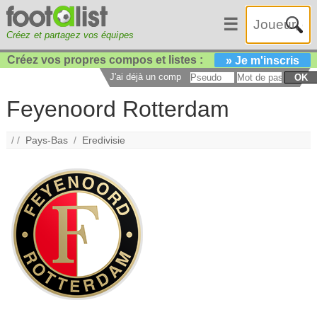
☰
Créez et partagez vos équipes
Créez vos propres compos et listes :
» Je m'inscris
J'ai déjà un compte :
OK
Feyenoord Rotterdam
/ /
Pays-Bas
/
Eredivisie