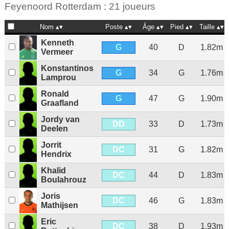
Feyenoord Rotterdam : 21 joueurs
Nom
Poste
Âge
Pied
Taille
Kenneth
G
40
D
1.82m
Vermeer
Konstantinos
G
34
G
1.76m
Lamprou
Ronald
G
47
G
1.90m
Graafland
Jordy van
DD
33
D
1.73m
Deelen
Jorrit
DC
31
G
1.82m
Hendrix
Khalid
DC
44
D
1.83m
Boulahrouz
Joris
DC
46
G
1.83m
Mathijsen
Eric
DC
38
D
1.93m