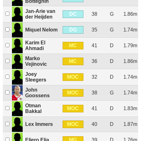
Botteghin
Jan-Arie van
DC
38
G
1.86m
der Heijden
DG
Miquel Nelom
35
G
1.74m
Karim El
MC
41
D
1.79m
Ahmadi
Marko
MC
36
D
1.86m
Vejinovic
Joey
MOC
32
D
1.74m
Sleegers
John
MOC
38
G
1.74m
Goossens
Otman
MOC
41
D
1.83m
Bakkal
MOC
Lex Immers
40
D
1.87m
MG
Eljero Elia
39
D
1.76m