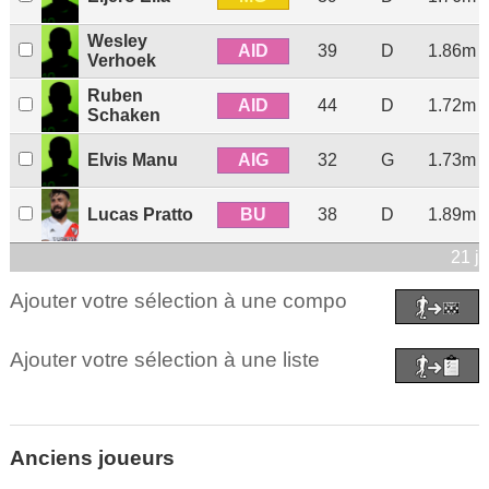
Wesley
AID
39
D
1.86m
Verhoek
Ruben
AID
44
D
1.72m
Schaken
AIG
Elvis Manu
32
G
1.73m
BU
Lucas Pratto
38
D
1.89m
21 j
Ajouter votre sélection à une compo
Ajouter votre sélection à une liste
Anciens joueurs