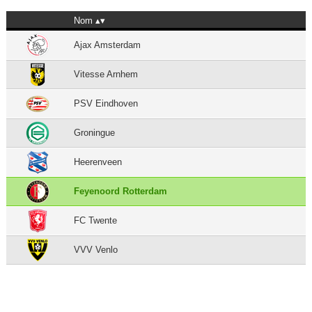
Nom
Ajax Amsterdam
Vitesse Arnhem
PSV Eindhoven
Groningue
Heerenveen
Feyenoord Rotterdam
FC Twente
VVV Venlo