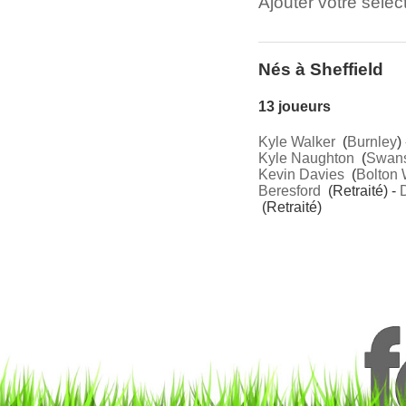
Ajouter votre sélect
Nés à Sheffield
13 joueurs
Kyle Walker
(
Burnley
)
Kyle Naughton
(
Swans
Kevin Davies
(
Bolton
Beresford
(Retraité) -
(Retraité)