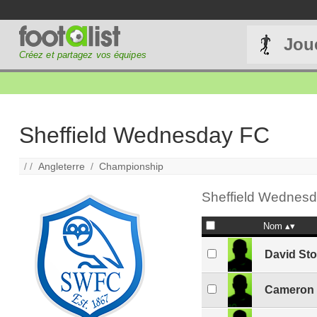
Jou
Créez et partagez vos équipes
Sheffield Wednesday FC
/ /
Angleterre
/
Championship
Sheffield Wednesd
Nom
David St
Cameron