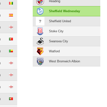
Reading
m
Sheffield Wednesday
m
Sheffield United
m
Stoke City
m
Swansea City
m
Watford
West Bromwich Albion
m
m
m
m