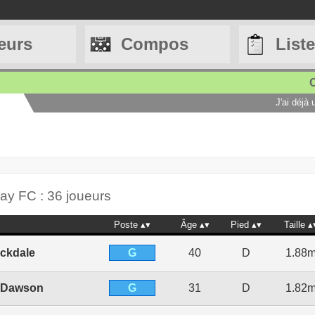
eurs
Compos
List
C
J'ai déjà
ay FC : 36 joueurs
Poste
Âge
Pied
Taille
G
ockdale
40
D
1.88
G
 Dawson
31
D
1.82