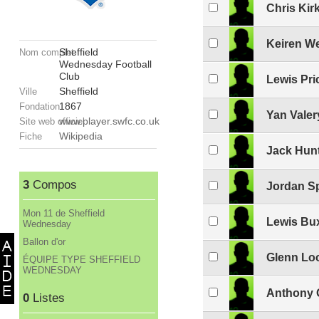
Chris Kir
Keiren W
Sheffield
Nom complet
Wednesday Football
Club
Lewis Pri
Sheffield
Ville
1867
Fondation
Yan Valer
www.player.swfc.co.uk
Site web officiel
Wikipedia
Fiche
Jack Hun
3
Compos
Jordan S
Mon 11 de Sheffield
Lewis Bu
Wednesday
Ballon d'or
Glenn Lo
ÉQUIPE TYPE SHEFFIELD
WEDNESDAY
Anthony 
0
Listes