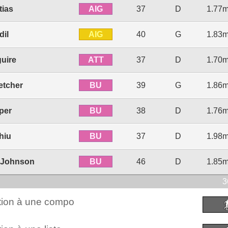
AIG
tias
37
D
1.77
AIG
dil
40
G
1.83
ATT
uire
37
D
1.70
BU
etcher
39
G
1.86
BU
per
38
D
1.76
BU
hiu
37
D
1.98
BU
 Johnson
46
D
1.85
3
ction à une compo