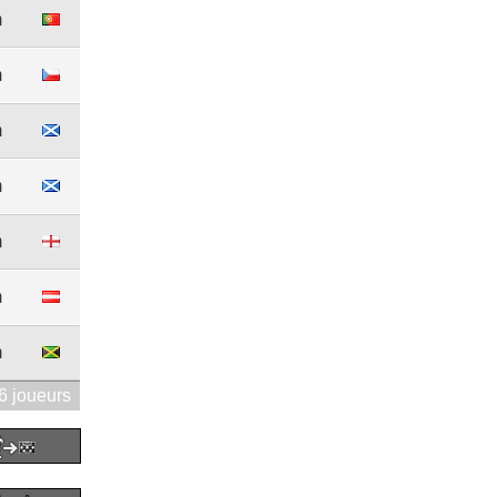
m
m
m
m
m
m
m
6 joueurs