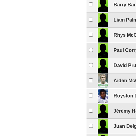
Barry Ba
Liam Pal
Rhys Mc
Paul Corr
David Pru
Aiden Mc
Royston 
Jérémy H
Juan Del