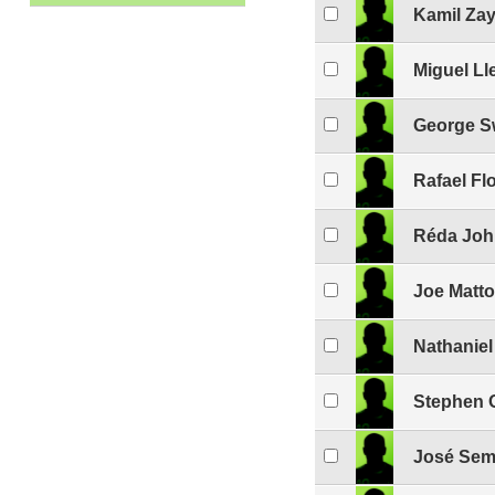
Kamil Zay
Miguel Ll
George 
Rafael Fl
Réda Jo
Joe Matt
Nathanie
Stephen 
José Se