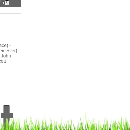
lace
) -
eicester
) -
-
John
ott