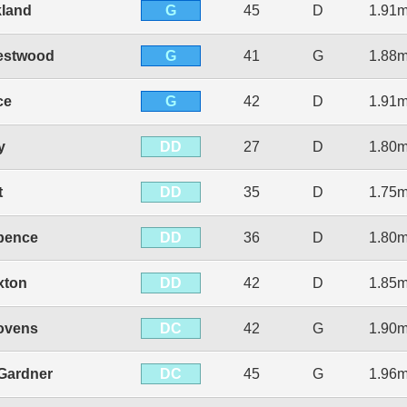
G
kland
45
D
1.91
G
estwood
41
G
1.88
G
ce
42
D
1.91
DD
y
27
D
1.80
DD
t
35
D
1.75
DD
pence
36
D
1.80
DD
xton
42
D
1.85
DC
ovens
42
G
1.90
DC
Gardner
45
G
1.96