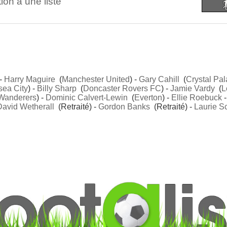
ion à une liste
 -
Harry Maguire
(
Manchester United
) -
Gary Cahill
(
Crystal Pa
ea City
) -
Billy Sharp
(
Doncaster Rovers FC
) -
Jamie Vardy
(
L
 Wanderers
) -
Dominic Calvert-Lewin
(
Everton
) -
Ellie Roebuck
David Wetherall
(Retraité) -
Gordon Banks
(Retraité) -
Laurie Sc