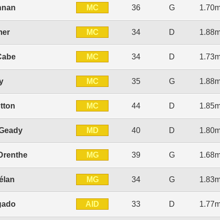
MC
nnan
36
G
1.70
MC
mer
34
D
1.88
MC
Cabe
34
D
1.73
MC
y
35
G
1.88
MC
tton
44
D
1.85
MD
Geady
40
D
1.80
MG
Drenthe
39
G
1.68
MG
élan
34
G
1.83
AID
gado
33
D
1.77