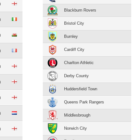
m
Blackburn Rovers
m
Bristol City
m
Burnley
Cardiff City
m
Charlton Athletic
m
Derby County
m
Huddersfield Town
m
Queens Park Rangers
m
Middlesbrough
m
Norwich City