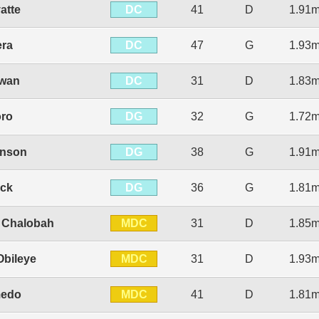
DC
atte
41
D
1.91
DC
era
47
G
1.93
DC
Swan
31
D
1.83
DG
oro
32
G
1.72
DG
hnson
38
G
1.91
DG
ock
36
G
1.81
MDC
l Chalobah
31
D
1.85
MDC
Obileye
31
D
1.93
MDC
medo
41
D
1.81