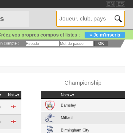
EN
ES
es
réez vos propres compos et listes :
» Je m'inscris
 un compte :
OK
Championship
Nat
Nom
Barnsley
m
Millwall
m
Birmingham City