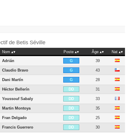
ectif de
Betis Séville
Nom
Poste
Âge
Nat
Adrián
39
G
Claudio Bravo
43
G
Dani Martín
28
G
Héctor Bellerín
31
DD
Youssouf Sabaly
33
DD
Martin Montoya
35
DD
Fran Delgado
25
DD
Francis Guerrero
30
DD