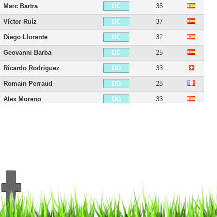
Marc Bartra
35
DC
Víctor Ruíz
37
DC
Diego Llorente
32
DC
Geovanni Barba
25
DC
Ricardo Rodriguez
33
DG
Romain Perraud
28
DG
Alex Moreno
33
DG
William Carvalho
34
MDC
Marc Roca
29
MDC
Guido Rodríguez
32
MDC
Paul Akouokou
28
MC
Wilfrid Kaptoum
30
MC
Giovani Lo Celso
30
MOC
Nabil Fékir
33
MOC