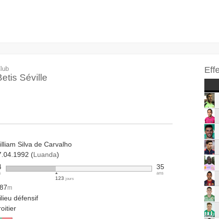
lub
Eff
etis Séville
lliam Silva de Carvalho
7.04.1992 (
Luanda
)
4
35
s
ans
123
jours
.87
m
lieu défensif
oitier