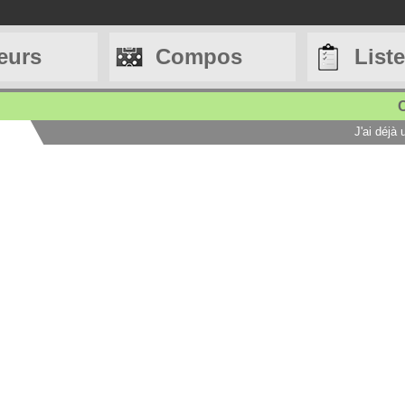
eurs
Compos
List
C
J'ai déjà