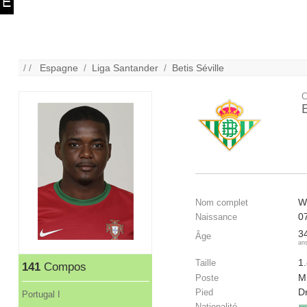
/ /
Espagne
/
Liga Santander
/
Betis Séville
C
B
Wi
Nom complet
0
Naissance
3
Âge
an
1
Taille
141
Compos
Mi
Poste
Dr
Pied
Portugal I
Nationalité