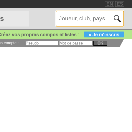
EN
ES
es
réez vos propres compos et listes :
» Je m'inscris
 un compte :
OK