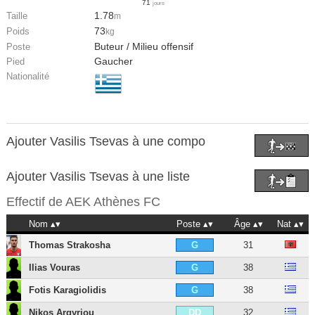
71
jours
1.78
Taille
m
73
Poids
kg
Buteur / Milieu offensif
Poste
Gaucher
Pied
Nationalité
Ajouter Vasilis Tsevas à une compo
Ajouter Vasilis Tsevas à une liste
Effectif de
AEK Athènes FC
Nom
Poste
Âge
Nat
Thomas Strakosha
31
G
Ilias Vouras
38
G
Fotis Karagiolidis
38
G
Nikos Argyriou
32
DD