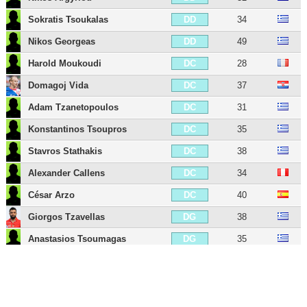
Sokratis Tsoukalas
34
DD
Nikos Georgeas
49
DD
Harold Moukoudi
28
DC
Domagoj Vida
37
DC
Adam Tzanetopoulos
31
DC
Konstantinos Tsoupros
35
DC
Stavros Stathakis
38
DC
Alexander Callens
34
DC
César Arzo
40
DC
Giorgos Tzavellas
38
DG
Anastasios Tsoumagas
35
DG
Stavros Petavrakis
33
DG
Fotis Kezos
31
MDC
Damien Le Tallec
36
MDC