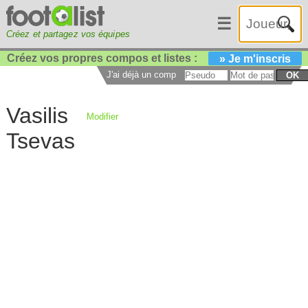
☰
Créez et partagez vos équipes
Créez vos propres compos et listes :
» Je m'inscris
J'ai déjà un compte :
OK
Vasilis
Modifier
Tsevas