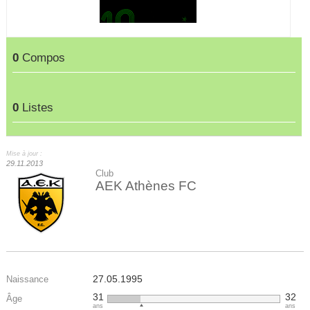
0
Compos
0
Listes
Mise à jour :
29.11.2013
Club
AEK Athènes FC
27.05.1995
Naissance
31
32
Âge
ans
ans