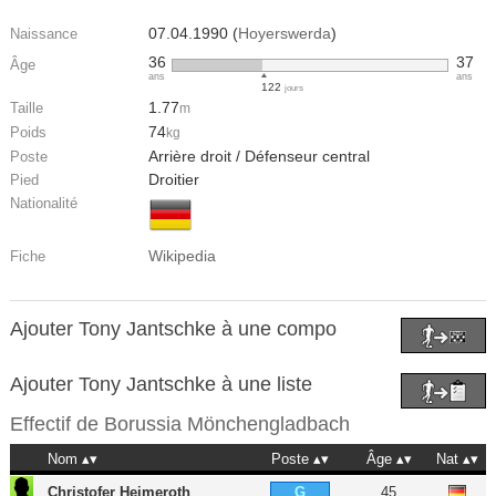
07.04.1990 (
Hoyerswerda
)
Naissance
36
37
Âge
ans
ans
122
jours
1.77
Taille
m
74
Poids
kg
Arrière droit / Défenseur central
Poste
Droitier
Pied
Nationalité
Wikipedia
Fiche
Ajouter Tony Jantschke à une compo
Ajouter Tony Jantschke à une liste
Effectif de
Borussia Mönchengladbach
Nom
Poste
Âge
Nat
Christofer Heimeroth
45
G