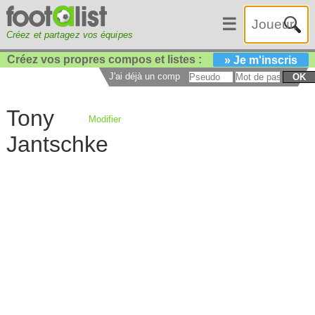
☰
Créez et partagez vos équipes
Créez vos propres compos et listes :
» Je m'inscris
J'ai déjà un compte :
OK
Tony
Modifier
Jantschke