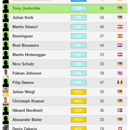
Tony Jantschke
36
DD
Julian Korb
34
DD
Martin Stranzl
46
DC
Domínguez
37
DC
Roel Brouwers
44
DC
Martin Hinteregger
33
DC
Nico Schulz
33
DG
Fabian Johnson
38
DG
Filip Daems
47
DG
Julian Weigl
30
MDC
Christoph Kramer
35
MDC
Håvard Nordtveit
36
MDC
Alexander Bieler
33
MDC
Denis Zakaria
29
MDC