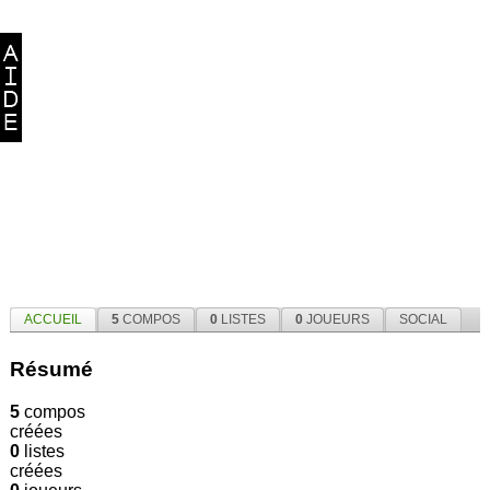
ACCUEIL
5
COMPOS
0
LISTES
0
JOUEURS
SOCIAL
Résumé
5
compos
créées
0
listes
créées