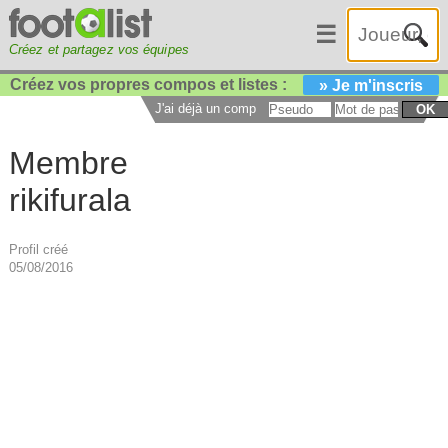
☰
Créez et partagez vos équipes
Créez vos propres compos et listes :
» Je m'inscris
J'ai déjà un compte :
OK
Membre
rikifurala
Profil créé
05/08/2016