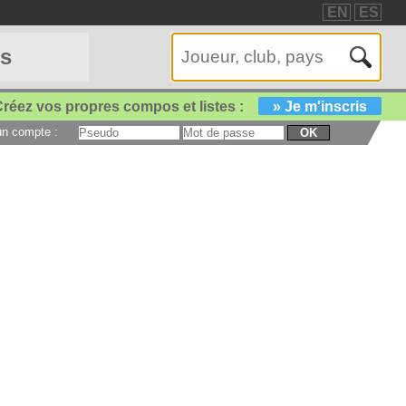
EN
ES
es
réez vos propres compos et listes :
» Je m'inscris
 un compte :
OK