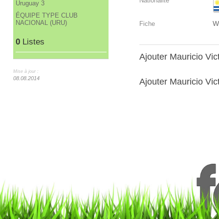
Nationalité
Uruguay 3
ÉQUIPE TYPE CLUB
NACIONAL (URU)
W
Fiche
0
Listes
Ajouter Mauricio Vi
Mise à jour :
08.08.2014
Ajouter Mauricio Vict