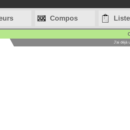
eurs
Compos
List
C
J'ai déjà