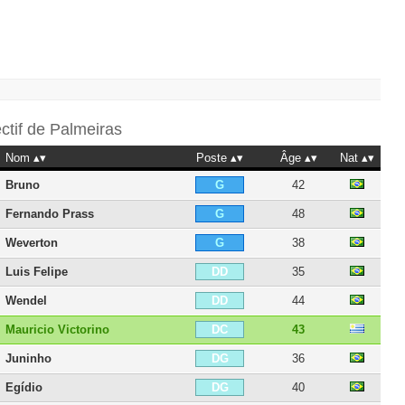
ectif de
Palmeiras
Nom
Poste
Âge
Nat
Bruno
42
G
Fernando Prass
48
G
Weverton
38
G
Luis Felipe
35
DD
Wendel
44
DD
Mauricio Victorino
43
DC
Juninho
36
DG
Egídio
40
DG