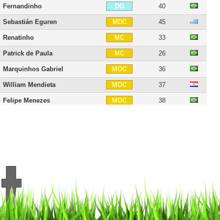
Fernandinho
40
DG
Sebastián Eguren
45
MDC
Renatinho
33
MC
Patrick de Paula
26
MC
Marquinhos Gabriel
36
MOC
William Mendieta
37
MOC
Felipe Menezes
38
MOC
Gabriel Veron
23
AID
Vinícius
33
AIG
Ananias
37
ATT
Serginho
35
ATT
Leandro
33
BU
Lucas Barrios
41
BU
Caio
33
BU