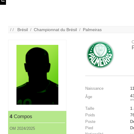
/ /
Brésil
/
Championnat du Brésil
/
Palmeiras
C
1
Naissance
4
Âge
an
1
Taille
7
Poids
4
Compos
Dé
Poste
Dr
Pied
OM 2024/2025