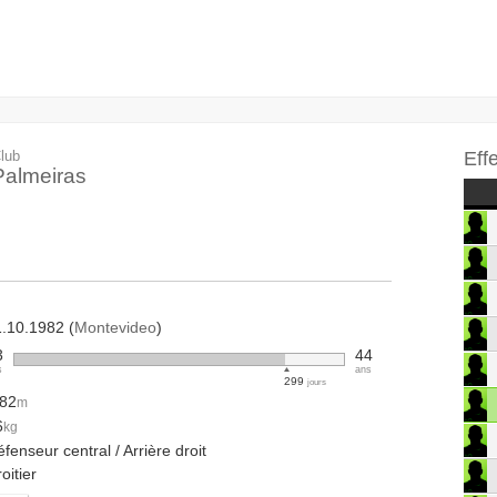
lub
Eff
Palmeiras
1.10.1982 (
Montevideo
)
3
44
s
ans
299
jours
.82
m
6
kg
fenseur central / Arrière droit
oitier